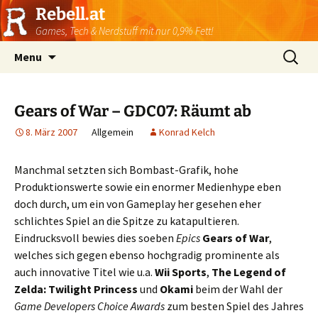
Rebell.at
Games, Tech & Nerdstuff mit nur 0,9% Fett!
Skip
Suchen
Menu
to
nach:
content
Gears of War – GDC07: Räumt ab
8. März 2007
Allgemein
Konrad Kelch
Manchmal setzten sich Bombast-Grafik, hohe
Produktionswerte sowie ein enormer Medienhype eben
doch durch, um ein von Gameplay her gesehen eher
schlichtes Spiel an die Spitze zu katapultieren.
Eindrucksvoll bewies dies soeben
Epics
Gears of War
,
welches sich gegen ebenso hochgradig prominente als
auch innovative Titel wie u.a.
Wii Sports
,
The Legend of
Zelda: Twilight Princess
und
Okami
beim der Wahl der
Game Developers Choice Awards
zum besten Spiel des Jahres