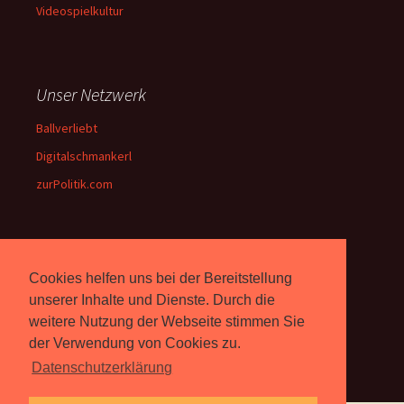
Videospielkultur
Unser Netzwerk
Ballverliebt
Digitalschmankerl
zurPolitik.com
Über Uns
Cookies helfen uns bei der Bereitstellung
Rebell.at
berichtet seit 2003
unserer Inhalte und Dienste. Durch die
unabhängig über Computer-
weitere Nutzung der Webseite stimmen Sie
und Videospiele. (
Impressum
)
der Verwendung von Cookies zu.
Datenschutzerklärung