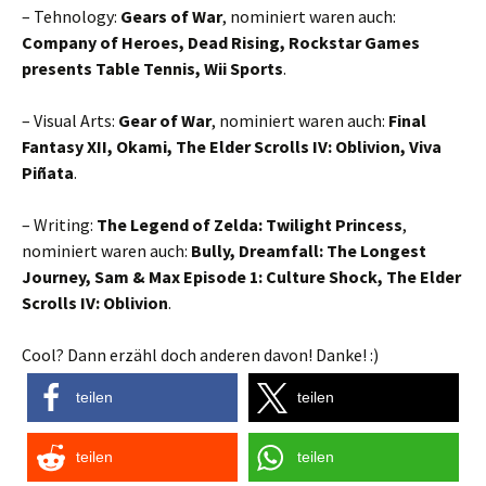
– Tehnology:
Gears of War
, nominiert waren auch:
Company of Heroes, Dead Rising, Rockstar Games
presents Table Tennis, Wii Sports
.
– Visual Arts:
Gear of War
, nominiert waren auch:
Final
Fantasy XII, Okami, The Elder Scrolls IV: Oblivion, Viva
Piñata
.
– Writing:
The Legend of Zelda: Twilight Princess
,
nominiert waren auch:
Bully, Dreamfall: The Longest
Journey, Sam & Max Episode 1: Culture Shock, The Elder
Scrolls IV: Oblivion
.
Cool? Dann erzähl doch anderen davon! Danke! :)
teilen
teilen
teilen
teilen