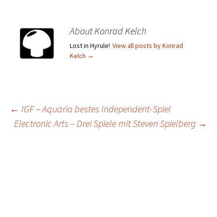
About Konrad Kelch
Lost in Hyrule!
View all posts by Konrad
Kelch
→
Post
←
IGF – Aquaria bestes Independent-Spiel
Electronic Arts – Drei Spiele mit Steven Spielberg
→
navigation