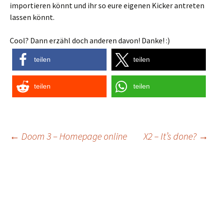
importieren könnt und ihr so eure eigenen Kicker antreten
lassen könnt.
Cool? Dann erzähl doch anderen davon! Danke! :)
teilen
teilen
teilen
teilen
Post
←
Doom 3 – Homepage online
X2 – It’s done?
→
navigation