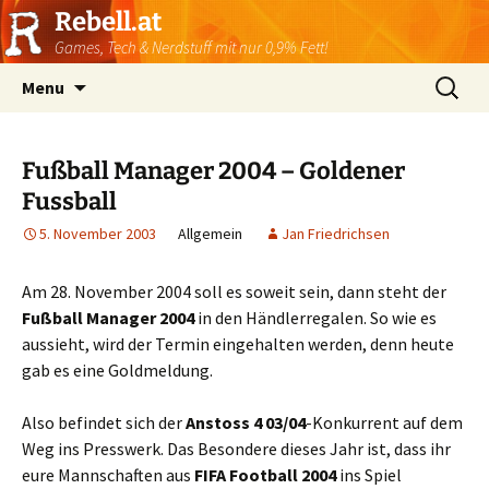
Rebell.at
Games, Tech & Nerdstuff mit nur 0,9% Fett!
Skip
Suchen
Menu
to
nach:
content
Fußball Manager 2004 – Goldener
Fussball
5. November 2003
Allgemein
Jan Friedrichsen
Am 28. November 2004 soll es soweit sein, dann steht der
Fußball Manager 2004
in den Händlerregalen. So wie es
aussieht, wird der Termin eingehalten werden, denn heute
gab es eine Goldmeldung.
Also befindet sich der
Anstoss 4 03/04
-Konkurrent auf dem
Weg ins Presswerk. Das Besondere dieses Jahr ist, dass ihr
eure Mannschaften aus
FIFA Football 2004
ins Spiel