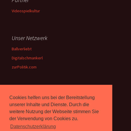
Videospielkultur
Unser Netzwerk
Ballverliebt
Digitalschmankerl
zurPolitik.com
Über Uns
Cookies helfen uns bei der Bereitstellung
Rebell.at
berichtet seit 2003
unserer Inhalte und Dienste. Durch die
unabhängig über Computer-
weitere Nutzung der Webseite stimmen Sie
und Videospiele. (
Impressum
)
der Verwendung von Cookies zu.
Datenschutzerklärung