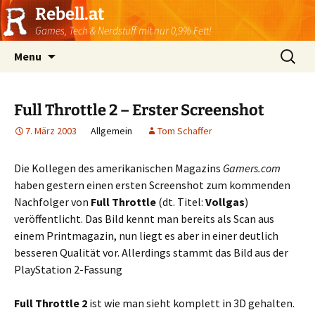
Rebell.at
Games, Tech & Nerdstuff mit nur 0,9% Fett!
Skip
Suchen
Menu
to
nach:
content
Full Throttle 2 – Erster Screenshot
7. März 2003
Allgemein
Tom Schaffer
Die Kollegen des amerikanischen Magazins
Gamers.com
haben gestern einen ersten Screenshot zum kommenden
Nachfolger von
Full Throttle
(dt. Titel:
Vollgas
)
veröffentlicht. Das Bild kennt man bereits als Scan aus
einem Printmagazin, nun liegt es aber in einer deutlich
besseren Qualität vor. Allerdings stammt das Bild aus der
PlayStation 2-Fassung
Full Throttle 2
ist wie man sieht komplett in 3D gehalten.