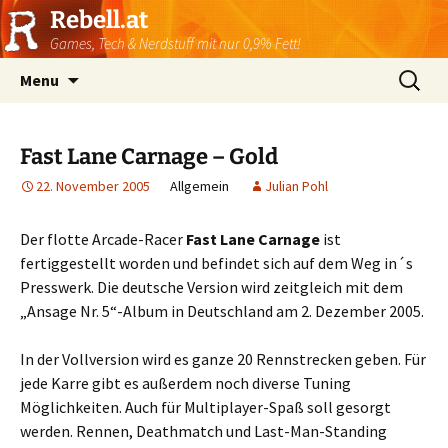
Rebell.at
Games, Tech & Nerdstuff mit nur 0,9% Fett!
Skip
Suchen
Menu
to
nach:
content
Fast Lane Carnage – Gold
22. November 2005
Allgemein
Julian Pohl
Der flotte Arcade-Racer
Fast Lane Carnage
ist
fertiggestellt worden und befindet sich auf dem Weg in´s
Presswerk. Die deutsche Version wird zeitgleich mit dem
„Ansage Nr. 5“-Album in Deutschland am 2. Dezember 2005.
In der Vollversion wird es ganze 20 Rennstrecken geben. Für
jede Karre gibt es außerdem noch diverse Tuning
Möglichkeiten. Auch für Multiplayer-Spaß soll gesorgt
werden. Rennen, Deathmatch und Last-Man-Standing