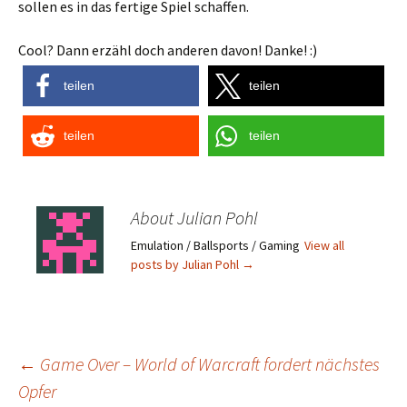
sollen es in das fertige Spiel schaffen.
Cool? Dann erzähl doch anderen davon! Danke! :)
teilen
teilen
teilen
teilen
About Julian Pohl
Emulation / Ballsports / Gaming
View all
posts by Julian Pohl
→
Post
←
Game Over – World of Warcraft fordert nächstes
Opfer