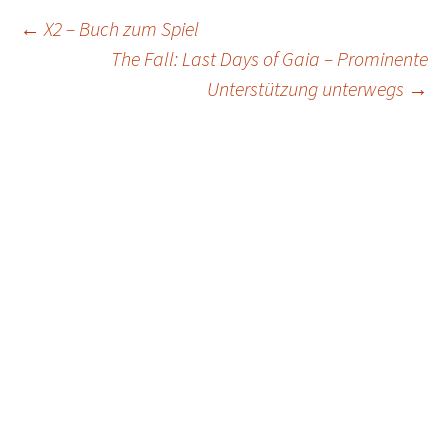
Post
←
X2 – Buch zum Spiel
The Fall: Last Days of Gaia – Prominente
navigation
Unterstützung unterwegs
→