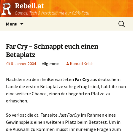
Rebell.at
Games, Tech & Nerdstuff mit nur 0,9% Fett!
Skip
Suchen
Menu
to
nach:
content
Far Cry – Schnappt euch einen
Betaplatz
6. Jänner 2004
Allgemein
Konrad Kelch
Nachdem zu dem heißerwarteten
Far Cry
aus deutschem
Lande die ersten Betaplätze sehr gefragt sind, habt ihr nun
eine weitere Chance, einen der begehrten Plätze zu
erhaschen.
So verlost die dt. Fanseite
Just FarCry
im Rahmen eines
Gewinnspiels einen weiteren Platz beim Betatest. Um in
die Auswahl zu kommen müsst ihr nur einige Fragen zum