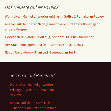
Das Neueste auf einen Blick
Wenn „Herr Mannelig“ wieder erklingt – Gothic 1 Remake im Review
Ananas auf der Pizza? Nach „Pineapple on Pizza“ stellt man ganz
andere Fragen
Geeetech M1S: Kein Spielzeug, sondern 3D-Druck für Kinder
Der Stand von Open Source im 3D-Druck im Jahr 2025
Nacon Revolution X Unlimited: Gamepad im Test
Jetzt neu auf Rebell.at!
Wenn „Herr Mannelig“ wieder
erklingt – Gothic 1 Remake im
Review
Ananas auf der Pizza? Nach
„Pineapple on Pizza“ stellt man