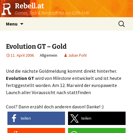
Rebell.at
Games, Tech & Nerdstuff mit nur 0,9% Fett!
Skip
Suchen
Menu
to
nach:
content
Evolution GT – Gold
11. April 2006
Allgemein
Julian Pohl
Und die nächste Goldmeldung kommt direkt hinterher.
Evolution GT
wird von
Milestone
entwickelt und ist heute
fertiggestellt worden. Am 12. Mai wird der europaweite
Launch aller Voraussicht nach stattfinden
Cool? Dann erzähl doch anderen davon! Danke! :)
teilen
teilen