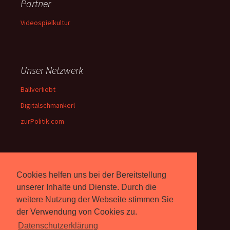
Partner
Videospielkultur
Unser Netzwerk
Ballverliebt
Digitalschmankerl
zurPolitik.com
Über Uns
Cookies helfen uns bei der Bereitstellung
Rebell.at
berichtet seit 2003
unserer Inhalte und Dienste. Durch die
unabhängig über Computer-
weitere Nutzung der Webseite stimmen Sie
und Videospiele. (
Impressum
)
der Verwendung von Cookies zu.
Datenschutzerklärung