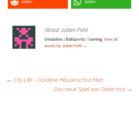
teilen
teilen
About Julian Pohl
Emulation / Ballsports / Gaming
View all
posts by Julian Pohl
→
Post
←
City Life – Goldene Häuserschluchten
Das neue Spiel von Steve Ince
→
navigation