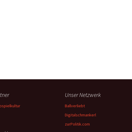
tner
Unser Netzwerk
ospielkultur
Ballverliebt
Digitalschmankerl
zurPolitik.com