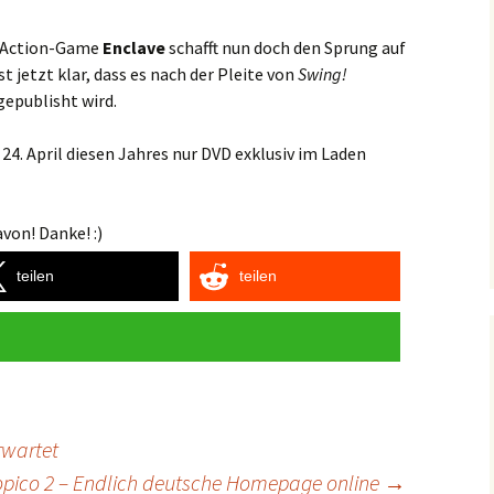
he Action-Game
Enclave
schafft nun doch den Sprung auf
t jetzt klar, dass es nach der Pleite von
Swing!
gepublisht wird.
4. April diesen Jahres nur DVD exklusiv im Laden
von! Danke! :)
teilen
teilen
rwartet
opico 2 – Endlich deutsche Homepage online
→