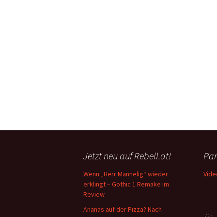
Jetzt neu auf Rebell.at!
Par
Wenn „Herr Mannelig“ wieder
Vide
erklingt – Gothic 1 Remake im
Review
Ananas auf der Pizza? Nach