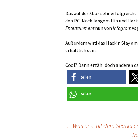
Das auf der Xbox sehr erfolgreic
den PC. Nach langem Hin und Her is
Entertainment
nun von
Infogrames
Außerdem wird das Hack’n Slay am 2
erhältlich sein.
Cool? Dann erzähl doch anderen da
teilen
teilen
Post
←
Was uns mit dem Sequel e
Tr