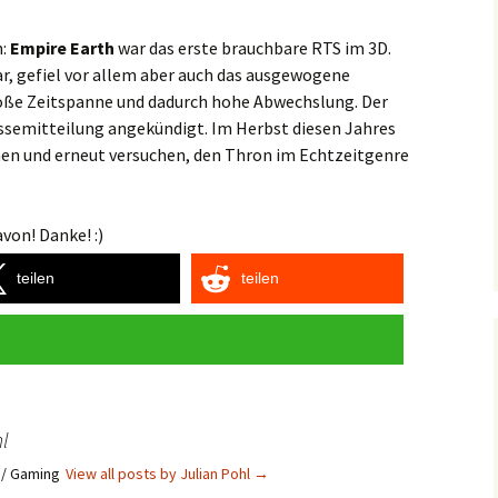
n:
Empire Earth
war das erste brauchbare RTS im 3D.
ar, gefiel vor allem aber auch das ausgewogene
ße Zeitspanne und dadurch hohe Abwechslung. Der
ssemitteilung angekündigt. Im Herbst diesen Jahres
men und erneut versuchen, den Thron im Echtzeitgenre
von! Danke! :)
teilen
teilen
l
s / Gaming
View all posts by Julian Pohl
→