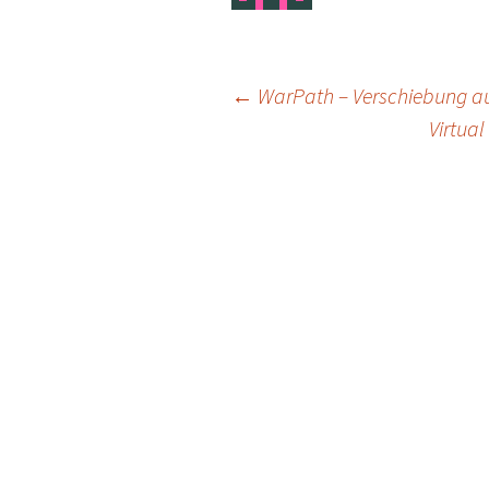
Post
←
WarPath – Verschiebung a
Virtua
navigation