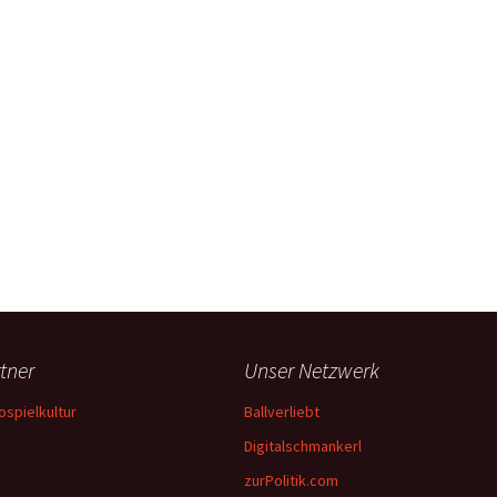
tner
Unser Netzwerk
ospielkultur
Ballverliebt
Digitalschmankerl
zurPolitik.com