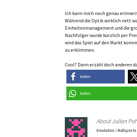
Ich kann mich noch genau erinner
Während die Optik wirklich nett w
Einheitenmanagement und die gro
Nachfolger wurde kürzlich per Pre
wird das Spiel auf den Markt kom
zu erklimmen.
Cool? Dann erzähl doch anderen da
teilen
teilen
About Julian Poh
Emulation / Ballsport