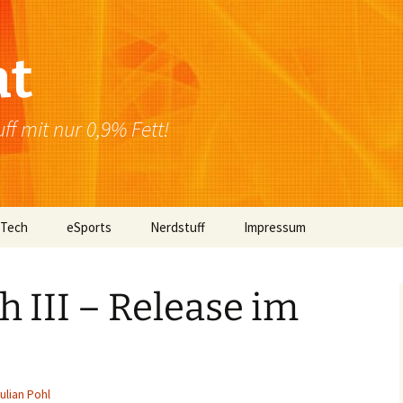
at
f mit nur 0,9% Fett!
 Tech
eSports
Nerdstuff
Impressum
Windows
Newsletter
Datenschutzerklärung
 III – Release im
Mac OS
Linux
Browser
ulian Pohl