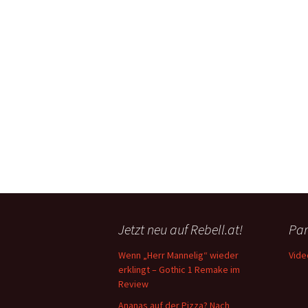
Jetzt neu auf Rebell.at!
Par
Wenn „Herr Mannelig“ wieder
Vide
erklingt – Gothic 1 Remake im
Review
Ananas auf der Pizza? Nach