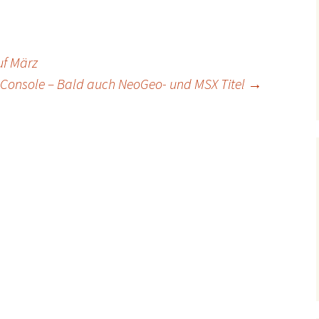
uf März
l Console – Bald auch NeoGeo- und MSX Titel
→