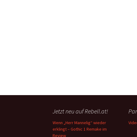
Jetzt neu auf Rebell.at!
Par
Wenn „Herr Mannelig“ wieder
Vide
erklingt – Gothic 1 Remake im
Review