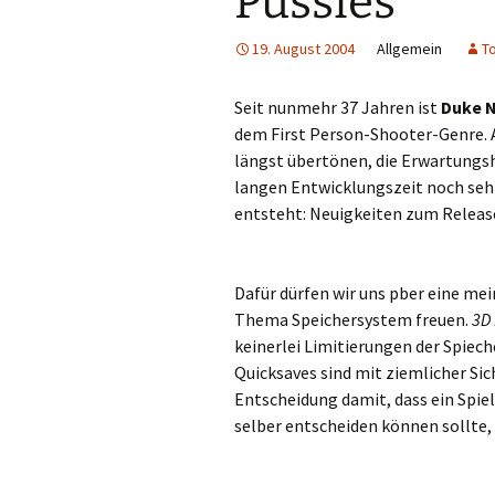
Pussies
19. August 2004
Allgemein
T
Seit nunmehr 37 Jahren ist
Duke 
dem First Person-Shooter-Genre. 
längst übertönen, die Erwartungsh
langen Entwicklungszeit noch sehr
entsteht: Neuigkeiten zum Release
Dafür dürfen wir uns pber eine me
Thema Speichersystem freuen.
3D
keinerlei Limitierungen der Spie
Quicksaves sind mit ziemlicher Sic
Entscheidung damit, dass ein Spiel
selber entscheiden können sollte, 