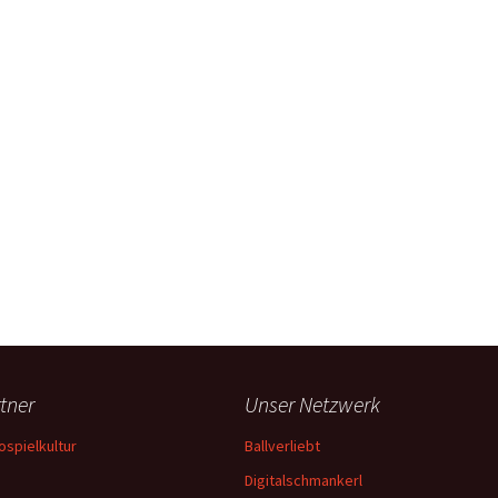
tner
Unser Netzwerk
ospielkultur
Ballverliebt
Digitalschmankerl