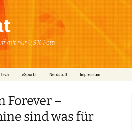
at
f mit nur 0,9% Fett!
 Tech
eSports
Nerdstuff
Impressum
Windows
Newsletter
Datenschutzerklärung
 Forever –
Mac OS
ine sind was für
Linux
Browser