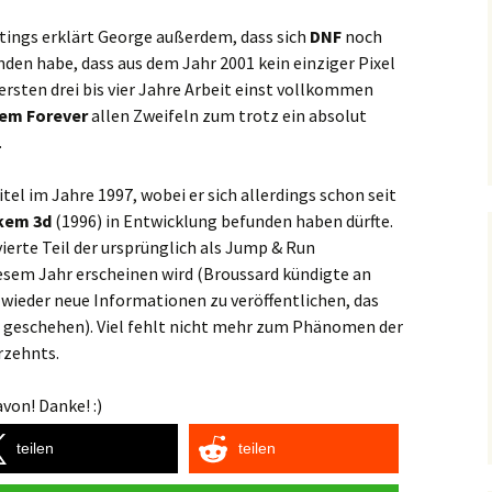
tings erklärt George außerdem, dass sich
DNF
noch
nden habe, dass aus dem Jahr 2001 kein einziger Pixel
ersten drei bis vier Jahre Arbeit einst vollkommen
em Forever
allen Zweifeln zum trotz ein absolut
.
el im Jahre 1997, wobei er sich allerdings schon seit
kem 3d
(1996) in Entwicklung befunden haben dürfte.
vierte Teil der ursprünglich als Jump & Run
iesem Jahr erscheinen wird (Broussard kündigte an
wieder neue Informationen zu veröffentlichen, das
ht geschehen). Viel fehlt nicht mehr zum Phänomen der
rzehnts.
von! Danke! :)
teilen
teilen