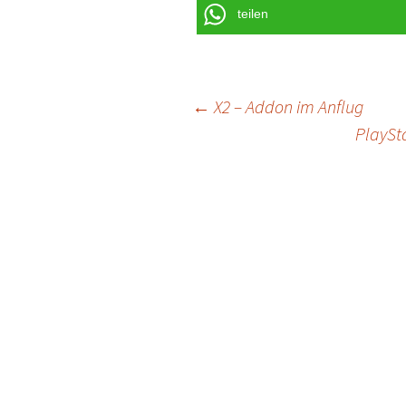
teilen
Post
←
X2 – Addon im Anflug
PlaySta
navigation