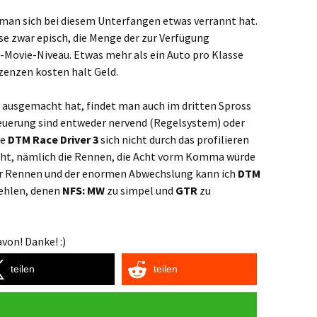
 man sich bei diesem Unterfangen etwas verrannt hat.
se zwar episch, die Menge der zur Verfügung
-Movie-Niveau. Etwas mehr als ein Auto pro Klasse
izenzen kosten halt Geld.
ausgemacht hat, findet man auch im dritten Spross
 Neuerung sind entweder nervend (Regelsystem) oder
de
DTM Race Driver 3
sich nicht durch das profilieren
ht, nämlich die Rennen, die Acht vorm Komma würde
er Rennen und der enormen Abwechslung kann ich
DTM
ehlen, denen
NFS: MW
zu simpel und
GTR
zu
von! Danke! :)
teilen
teilen