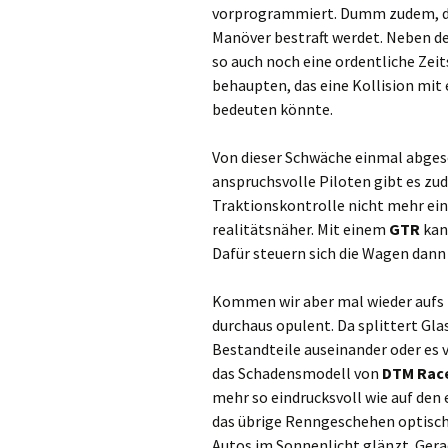
vorprogrammiert. Dumm zudem, dass
Manöver bestraft werdet. Neben d
so auch noch eine ordentliche Ze
behaupten, das eine Kollision mi
bedeuten könnte.
Von dieser Schwäche einmal abgese
anspruchsvolle Piloten gibt es zu
Traktionskontrolle nicht mehr ein
realitätsnäher. Mit einem
GTR
ka
Dafür steuern sich die Wagen dann 
Kommen wir aber mal wieder aufs 
durchaus opulent. Da splittert Gla
Bestandteile auseinander oder es 
das Schadensmodell von
DTM Race
mehr so eindrucksvoll wie auf den 
das übrige Renngeschehen optisch s
Autos im Sonnenlicht glänzt. Gerad