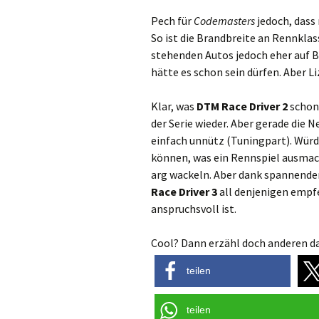
Pech für
Codemasters
jedoch, dass
So ist die Brandbreite an Rennklas
stehenden Autos jedoch eher auf B
hätte es schon sein dürfen. Aber L
Klar, was
DTM Race Driver 2
schon 
der Serie wieder. Aber gerade die
einfach unnütz (Tuningpart). Wür
können, was ein Rennspiel ausmac
arg wackeln. Aber dank spannend
Race Driver 3
all denjenigen empf
anspruchsvoll ist.
Cool? Dann erzähl doch anderen da
teilen
teilen