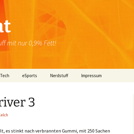
at
f mit nur 0,9% Fett!
 Tech
eSports
Nerdstuff
Impressum
Windows
Newsletter
Datenschutzerklärung
iver 3
Mac OS
Kelch
Linux
Browser
halt, es stinkt nach verbrannten Gummi, mit 250 Sachen