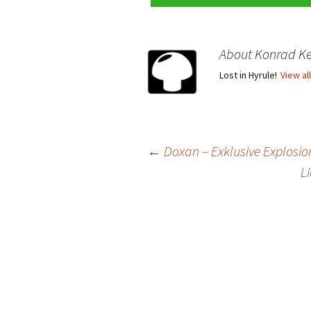
About Konrad Ke
Lost in Hyrule!
View al
Post
←
Doxan – Exklusive Explosion
L
navigation