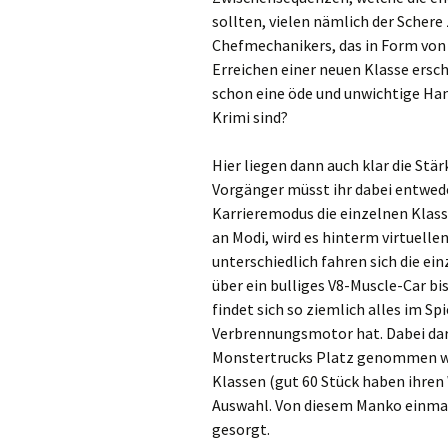
sollten, vielen nämlich der Schere
Chefmechanikers, das in Form von
Erreichen einer neuen Klasse ersc
schon eine öde und unwichtige Ha
Krimi sind?
Hier liegen dann auch klar die Stä
Vorgänger müsst ihr dabei entwed
Karrieremodus die einzelnen Klasse
an Modi, wird es hinterm virtuelle
unterschiedlich fahren sich die e
über ein bulliges V8-Muscle-Car bi
findet sich so ziemlich alles im Sp
Verbrennungsmotor hat. Dabei dar
Monstertrucks Platz genommen wer
Klassen (gut 60 Stück haben ihren
Auswahl. Von diesem Manko einmal
gesorgt.