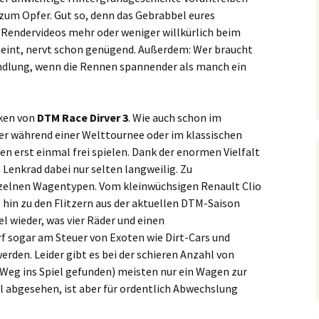
 zum Opfer. Gut so, denn das Gebrabbel eures
 Rendervideos mehr oder weniger willkürlich beim
heint, nervt schon genügend. Außerdem: Wer braucht
ndlung, wenn die Rennen spannender als manch ein
rken von
DTM Race Dirver 3
. Wie auch schon im
er während einer Welttournee oder im klassischen
n erst einmal frei spielen. Dank der enormen Vielfalt
n Lenkrad dabei nur selten langweilig. Zu
inzelnen Wagentypen. Vom kleinwüchsigen Renault Clio
s hin zu den Flitzern aus der aktuellen DTM-Saison
iel wieder, was vier Räder und einen
f sogar am Steuer von Exoten wie Dirt-Cars und
den. Leider gibt es bei der schieren Anzahl von
 Weg ins Spiel gefunden) meisten nur ein Wagen zur
 abgesehen, ist aber für ordentlich Abwechslung