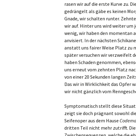
rasen wir auf die erste Kurve zu. 
gedrängelt als gäbe es keinen Mo
Gnade, wir schalten runter. Zehnte
wir auf. Hinter uns wird weiter um 
wenig, wir haben den momentan a
anvisiert. In der nächsten Schikan
anstatt uns fairer Weise Platz zu
später versuchen wir verzweifel
haben Schaden genommen, ebenso u
uns erneut vom zehnten Platz nac
von einer 20 Sekunden langen Zeit
Das wir in Wirklichkeit das Opfer w
wir nicht gänzlich vom Renngesche
Symptomatisch stellt diese Situat
zeigt sie doch prägnant sowohl die
Seifenoper aus dem Hause
Codema
dritten Teil nicht mehr zutrifft. D
Zwischensequenzen, welche die eh