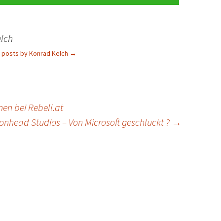
lch
l posts by Konrad Kelch
→
en bei Rebell.at
ionhead Studios – Von Microsoft geschluckt ?
→