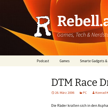
Rebell.
Games, Tech & Nerdstuf
Skip
Podcast
Games
Smarte Gadgets &
to
content
Super einfach: So hört
PC
man Podcasts!
DTM Race Dr
Xbox
26. März 2006
PC
Konrad 
PlayStation
Mobile
Die Räder krallen sich in den Asp