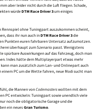
m aber leider nicht durch die Luft fliegen. Schade,
ffekten würde
DTM Race Driver 3
um einiges
n Rennspiel ohne Tuningpart auszukommen scheint,
en, dass ihr nun auch in
DTM Race Driver 3
die
lten Punkten euren fahrbaren Untersatz aufzumotzen.
scherei überhaupt zum Szenario passt. Wenigstens
ile spürbare Auswirkungen auf das Fahrzeug, doch man
en. Indes hätte dem Multiplayerpart etwas mehr
 kann man zusätzlich zum Lan- und Onlinepart auch
an einem PC um die Wette fahren, neue Modi sucht man
fühl, die Mannen von
Codemasters
wollten mit dem
den PC entwickeln: Tuningpart sowie unendlich viele
nur noch die obligatorische Garage und die
aben ein neues
Gran Turismo
.