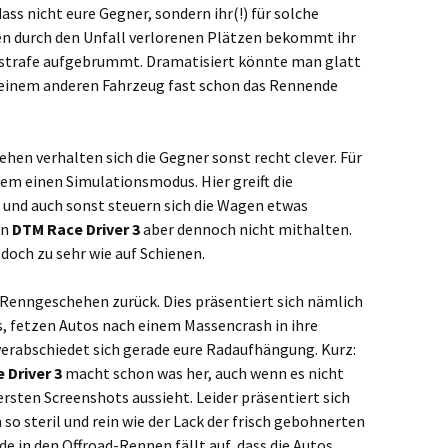
 nicht eure Gegner, sondern ihr(!) für solche
en durch den Unfall verlorenen Plätzen bekommt ihr
itstrafe aufgebrummt. Dramatisiert könnte man glatt
t einem anderen Fahrzeug fast schon das Rennende
hen verhalten sich die Gegner sonst recht clever. Für
dem einen Simulationsmodus. Hier greift die
 und auch sonst steuern sich die Wagen etwas
nn
DTM Race Driver 3
aber dennoch nicht mithalten.
doch zu sehr wie auf Schienen.
Renngeschehen zurück. Dies präsentiert sich nämlich
s, fetzen Autos nach einem Massencrash in ihre
verabschiedet sich gerade eure Radaufhängung. Kurz:
 Driver 3
macht schon was her, auch wenn es nicht
ersten Screenshots aussieht. Leider präsentiert sich
o steril und rein wie der Lack der frisch gebohnerten
e in den Offroad-Rennen fällt auf, dass die Autos