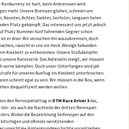
Die Konkurrenz ist hart, beim Anbremsen wird
rgen mehr. Unsere Bremsen glühen, schreien um
r, Neunter, Achter, Siebter, Sechster, langsam holen
jeden Platz gekämpft. Das interessiert uns jetzt jedoch
uf Platz Nummer fünf fahrenden Gegner schon
e ist er dran. Wir versuchen ihn auszubremsen, doch
 machen, rauscht er uns ins Heck. Wenige Sekunden
t dem Kiesbett zu entkommen. Unsere Stoßdämpfer
nsere Karosserie. Das Adrenalin steigt, wir müssen
h vorne kämpfen. Doch unser Unterfangen wird jäh
strafe für unseren Ausflug ins Kiesbett unterbrochen.
aren scheint egal zu sein. Wir müssen in die Box, wenn
hen disqualifiziert werden wollen.
ion den Rennspielalltag in
DTM Race Driver 3
dar,
 Vor- als auch die Nachteile der dritten Rennspiel-
sters
. Wobei die Bezeichnung Seifenoper auf den
ie kitschigen und oftmals nervtötenden
er unwichtige Hintergrundgeschichte vorantreiben