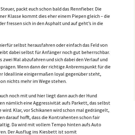
 Steuer, packt euch schon bald das Rennfieber. Die
ner Klasse kommt dies eher einem Piepen gleich – die
r fressen sich in den Asphalt und auf geht’s in die
hierfür selbst herausfahren oder einfach das Feld von
leibt dabei selbst für Anfänger noch gut beherrschbar.
bis zwei Mal abzufahren und sich dabei den Verlauf und
uprägen. Wenn dann der richtige Anbremspunkt für die
r Ideallinie einigermaßen loyal gegenüber steht,
hon nichts mehr im Wege stehen.
auch noch mit und hier liegt dann auch der Hund
n nämlich eine Aggressivität aufs Parkett, das selbst
wird. Klar, vor Schikanen wird schon mal gedrängelt,
en darauf hofft, dass die Kontrahenten schon fair
altig. Da wird mit vollem Tempo hinten aufs Auto
en. Der Ausflug ins Kiesbett ist somit