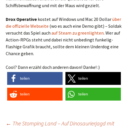
Schiffsbewaffnung und mit der Maus wird gezielt.
Drox Operative
kostet auf Windows und Mac 20 Dollar
über
die offizielle Webseite
(wo es auch eine Demo gibt) – Soldak
versucht das Spiel auch
auf Steam zu greenlighten
. Wer auf
Action-RPGs steht und dabei nicht unbedingt funkelig-
flashige Grafik braucht, sollte dem kleinen Underdog eine
Chance geben.
Cool? Dann erzähl doch anderen davon! Danke! :)
teilen
teilen
teilen
teilen
Post
←
The Stomping Land – Auf Dinosaurierjagd mit