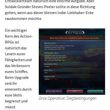
Entwicklerteam natürlich eine enorme Aufgabe. Aber
Soldak-Gründer Steven Peeler sollte in diese Richtung
gehen, wenn aus dieser kleinen Indie-Liebhaber-Ecke
rauskommen möchte.
Ein wichtiger
Kern des Action-
RPGs ist
natürlich das
Leveln eurer
Fähigkeiten und
das Verbessern
eures Schiffes.
Beim Upgrade
seid ihr
einerseits durch
eure Skills
Drox Operative: Siegbedingungen
begrenzt und
müsst