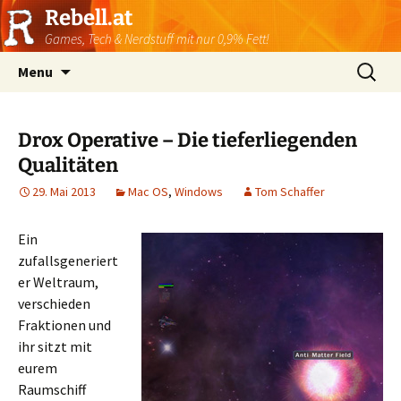
Rebell.at
Games, Tech & Nerdstuff mit nur 0,9% Fett!
Skip
Suchen
Menu
to
nach:
content
Drox Operative – Die tieferliegenden
Qualitäten
29. Mai 2013
Mac OS
,
Windows
Tom Schaffer
Ein
zufallsgeneriert
er Weltraum,
verschieden
Fraktionen und
ihr sitzt mit
eurem
Raumschiff