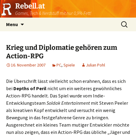
Rebell.at
Games, Tech & Nerdstuff mit nur 0,9% Fett!
Skip
Suchen
Menu
to
nach:
content
Krieg und Diplomatie gehören zum
Action-RPG
16. November 2007
PC
,
Spiele
Julian Pohl
Die Überschrift lässt vielleicht schon erahnen, dass es sich
bei
Depths of Peril
nicht um ein weiteres gewöhnliches
Action-RPG handelt. Das Spiel wurde vom Indie-
Entwicklungsteam
Soldak Entertainment
mit Steven Peeler
als kreativen Kopf entwickelt und versucht ein wenig
Bewegung in das festgefahrene Genre zu bringen.
Ausgerechnet ein kleines Team mutiger Entwickler möchte
nun also zeigen, dass ein Action-RPG das übliche „Jäger und