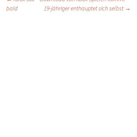
Post
bald
19-jähriger enthauptet sich selbst
→
navigation