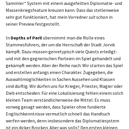
Sammler“ System mit einem ausgefeilten Diplomatie- und
Massenkriegsfeature kreuzen kann. Dass das stellenweise
sehr gut funktioniert, hat mein Vorredner
suit
schon in
seiner Preview festgestellt.
In
Depths of Peril
übernimmt man die Rolle eines
Stammesführers, der um die Herrschaft der Stadt Jorvik
kämpft. Dazu müssen genretypisch viele Quests erledigt-
und mit den gegnerischen Parteien im Spiel gehandelt und
gekämpft werden. Aber der Reihe nach: Wir starten das Spiel
und erstellen anfangs einen Charakter. Zugegeben, die
Auswahlmöglichkeiten in Sachen Aussehen und Klassen
sind dürftig. Wir dürfen uns für Krieger, Priester, Magier oder
Dieb entscheiden. Für eine Lokalisierung fehlen einem solch
kleinen Team verständlicherweise die Mittel. Es muss
vorweg gesagt werden, dass Spieler ohne fundierte
Englischkenntnisse vermutlich schnell das Handtuch
werfen werden, denn insbesondere das Diplomatiesystem
ist ein dicker Brocken. Aber was solls? Den ersten kleinen