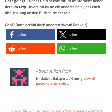
Herz gelegt! Für das Geld bekommt ihr im Moment neben
der
Sim City
-Urversion kaum ein anderes Spiel, das euch
ähnlich lang an den Bildschirm fesselt.
Cool? Dann erzähl doch anderen davon! Danke! :)
teilen
teilen
teilen
teilen
About Julian Pohl
Emulation / Ballsports / Gaming
View all
posts by Julian Pohl
→
←
Xbox 360 – Download von Xbox Spielen kommt