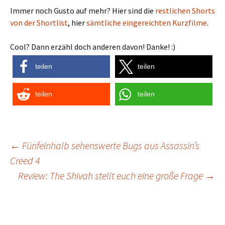
Immer noch Gusto auf mehr? Hier sind die
restlichen Shorts
von der Shortlist
, hier
sämtliche eingereichten Kurzfilme
.
Cool? Dann erzähl doch anderen davon! Danke! :)
teilen
teilen
teilen
teilen
Post
←
Fünfeinhalb sehenswerte Bugs aus Assassin’s
Creed 4
navigation
Review: The Shivah stellt euch eine große Frage
→