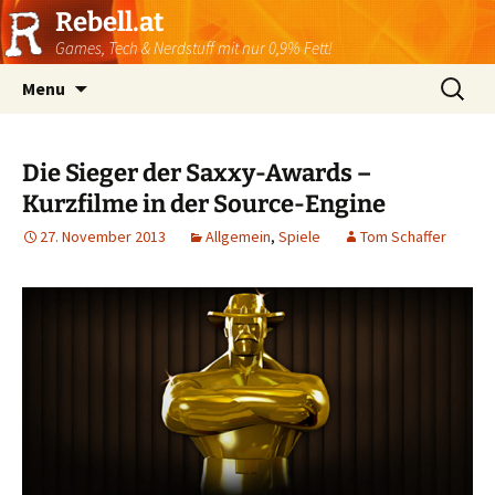
Rebell.at
Games, Tech & Nerdstuff mit nur 0,9% Fett!
Skip
Suchen
Menu
to
nach:
content
Die Sieger der Saxxy-Awards –
Kurzfilme in der Source-Engine
27. November 2013
Allgemein
,
Spiele
Tom Schaffer