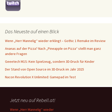
Das Neueste auf einen Blick
Wenn „Herr Mannelig“ wieder erklingt – Gothic 1 Remake im Review
Ananas auf der Pizza? Nach „Pineapple on Pizza“ stellt man ganz
andere Fragen
Geeetech M1S: Kein Spielzeug, sondern 3D-Druck für Kinder
Der Stand von Open Source im 3D-Druck im Jahr 2025
Nacon Revolution X Unlimited: Gamepad im Test
Jetzt neu auf Rebell.at!
Wenn „Herr Mannelig“ wieder