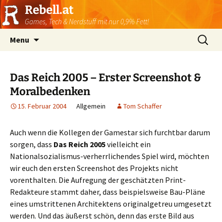
Rebell.at
Games, Tech & Nerdstuff mit nur 0,9% Fett!
Skip
Suchen
Menu
to
nach:
content
Das Reich 2005 – Erster Screenshot &
Moralbedenken
15. Februar 2004
Allgemein
Tom Schaffer
Auch wenn die Kollegen der Gamestar sich furchtbar darum
sorgen, dass
Das Reich 2005
vielleicht ein
Nationalsozialismus-verherrlichendes Spiel wird, möchten
wir euch den ersten Screenshot des Projekts nicht
vorenthalten. Die Aufregung der geschätzten Print-
Redakteure stammt daher, dass beispielsweise Bau-Pläne
eines umstrittenen Architektens originalgetreu umgesetzt
werden. Und das äußerst schön, denn das erste Bild aus