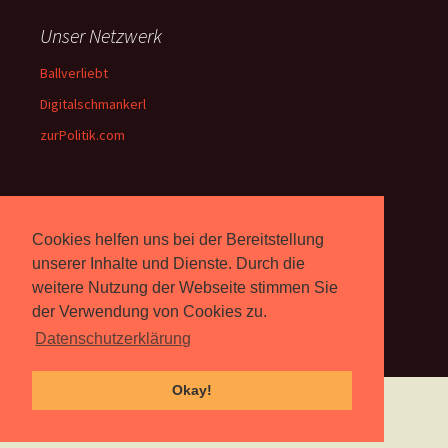
Unser Netzwerk
Ballverliebt
Digitalschmankerl
zurPolitik.com
Über Uns
Cookies helfen uns bei der Bereitstellung
Rebell.at
berichtet seit 2003
unserer Inhalte und Dienste. Durch die
unabhängig über Computer-
weitere Nutzung der Webseite stimmen Sie
und Videospiele. (
Impressum
)
der Verwendung von Cookies zu.
Datenschutzerklärung
Okay!
Proudly powered by WordPress