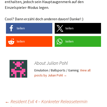
enthalten, jedoch sein Hauptaugenmerk auf den
Einzelspieler-Modus legen.
Cool? Dann erzähl doch anderen davon! Danke! :)
teilen
teilen
teilen
teilen
About Julian Pohl
Emulation / Ballsports / Gaming
View all
posts by Julian Pohl
→
Post
←
Resident Evil 4 – Konkreter Releasetermin