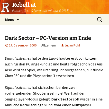
Rebell.at
Games, Tech & Nerdstuff mit nur 0,9% Fett!
Skip
Suchen
Menu
to
nach:
content
Dark Sector – PC-Version am Ende
27. Dezember 2006
Allgemein
Julian Pohl
Digital Extremes
hatte den Ego-Shooter erst vor kurzem
auch für den PC angekündigt und heute folgt schon das Aus.
Also wird das Spiel, wie ursprünglich vorgesehen, nur für die
Xbox 360 und die Playstation 3 erscheinen.
Digital Extremes
hat sich schon bei den zwei
vorhergehenden Shootern sehr viel Wert auf den
Singleplayer-Modus gelegt.
Dark Sector
soll wieder in eine
ähnliche Kerbe schlagen und zwar einen Multiplayer