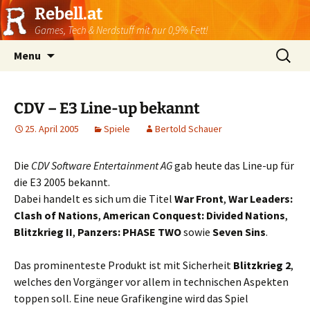
Rebell.at
Games, Tech & Nerdstuff mit nur 0,9% Fett!
Skip
Suchen
Menu
to
nach:
content
CDV – E3 Line-up bekannt
25. April 2005
Spiele
Bertold Schauer
Die
CDV Software Entertainment AG
gab heute das Line-up für
die E3 2005 bekannt.
Dabei handelt es sich um die Titel
War Front
,
War Leaders:
Clash of Nations
,
American Conquest: Divided Nations
,
Blitzkrieg II
,
Panzers: PHASE TWO
sowie
Seven Sins
.
Das prominenteste Produkt ist mit Sicherheit
Blitzkrieg 2
,
welches den Vorgänger vor allem in technischen Aspekten
toppen soll. Eine neue Grafikengine wird das Spiel