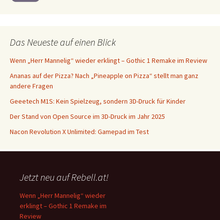
Das Neueste auf einen Blick
Wenn „Herr Mannelig“ wieder erklingt – Gothic 1 Remake im Review
Ananas auf der Pizza? Nach „Pineapple on Pizza“ stellt man ganz
andere Fragen
Geeetech M1S: Kein Spielzeug, sondern 3D-Druck für Kinder
Der Stand von Open Source im 3D-Druck im Jahr 2025
Nacon Revolution X Unlimited: Gamepad im Test
Jetzt neu auf Rebell.at!
Wenn „Herr Mannelig“ wieder
erklingt – Gothic 1 Remake im
Review