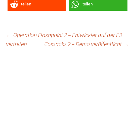
teilen
teilen
Post
←
Operation Flashpoint 2 – Entwickler auf der E3
vertreten
Cossacks 2 – Demo veröffentlicht
→
navigation