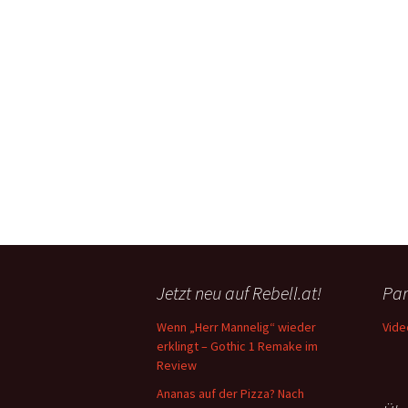
Jetzt neu auf Rebell.at!
Par
Wenn „Herr Mannelig“ wieder
Vide
erklingt – Gothic 1 Remake im
Review
Ananas auf der Pizza? Nach