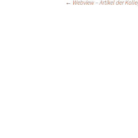
Post
←
Webview – Artikel der Kolle
navigation