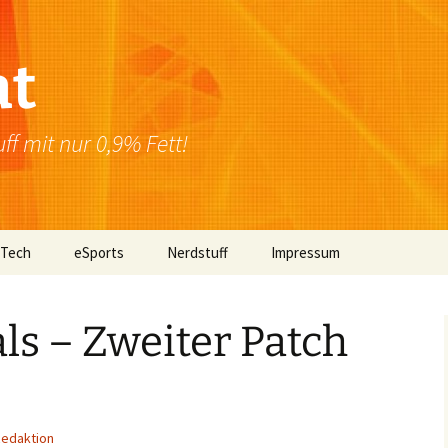
at
f mit nur 0,9% Fett!
 Tech
eSports
Nerdstuff
Impressum
Windows
Newsletter
Datenschutzerklärung
ls – Zweiter Patch
Mac OS
Linux
Browser
edaktion