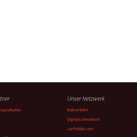
tner
Unser Netzwerk
ospielkultur
Ballverliebt
Digitalschmankerl
zurPolitik.com