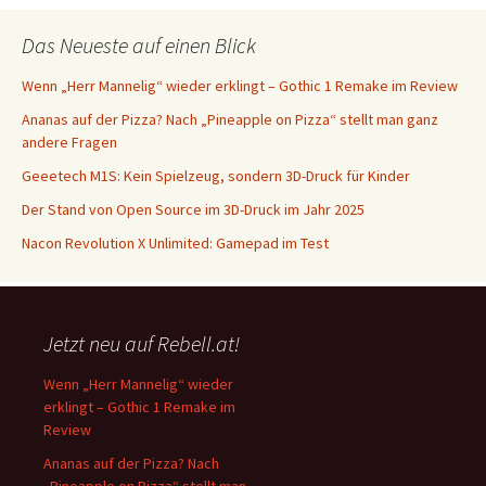
Das Neueste auf einen Blick
Wenn „Herr Mannelig“ wieder erklingt – Gothic 1 Remake im Review
Ananas auf der Pizza? Nach „Pineapple on Pizza“ stellt man ganz
andere Fragen
Geeetech M1S: Kein Spielzeug, sondern 3D-Druck für Kinder
Der Stand von Open Source im 3D-Druck im Jahr 2025
Nacon Revolution X Unlimited: Gamepad im Test
Jetzt neu auf Rebell.at!
Wenn „Herr Mannelig“ wieder
erklingt – Gothic 1 Remake im
Review
Ananas auf der Pizza? Nach