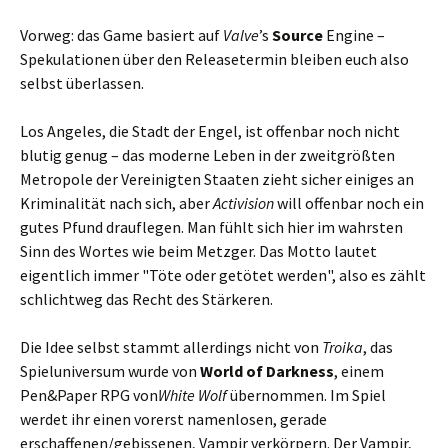
Vorweg: das Game basiert auf
Valve
’s
Source
Engine –
Spekulationen über den Releasetermin bleiben euch also
selbst überlassen.
Los Angeles, die Stadt der Engel, ist offenbar noch nicht
blutig genug – das moderne Leben in der zweitgrößten
Metropole der Vereinigten Staaten zieht sicher einiges an
Kriminalität nach sich, aber
Activision
will offenbar noch ein
gutes Pfund drauflegen. Man fühlt sich hier im wahrsten
Sinn des Wortes wie beim Metzger. Das Motto lautet
eigentlich immer "Töte oder getötet werden", also es zählt
schlichtweg das Recht des Stärkeren.
Die Idee selbst stammt allerdings nicht von
Troika
, das
Spieluniversum wurde von
World of Darkness
, einem
Pen&Paper RPG von
White Wolf
übernommen. Im Spiel
werdet ihr einen vorerst namenlosen, gerade
erschaffenen/gebissenen, Vampir verkörpern. Der Vampir,