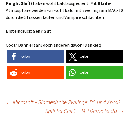
Knight Shift
) haben wohl bald ausgedient. Mit
Blade
-
Atmosphäre werden wir wohl bald mit zwei Ingram MAC-10
durch die Strassen laufen und Vampire schlachten.
Ersteindruck:
Sehr Gut
Cool? Dann erzähl doch anderen davon! Danke! :)
teilen
teilen
teilen
teilen
Post
←
Microsoft – Siamesische Zwilinge: PC und Xbox?
Splinter Cell 2 – MP Demo ist da
→
navigation