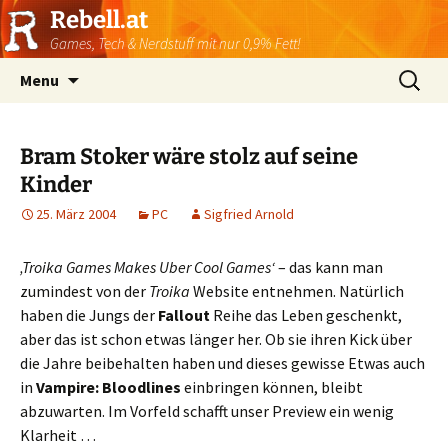
Rebell.at
Games, Tech & Nerdstuff mit nur 0,9% Fett!
Skip
Suchen
Menu
to
nach:
content
Bram Stoker wäre stolz auf seine
Kinder
25. März 2004
PC
Sigfried Arnold
‚Troika Games Makes Uber Cool Games‘
– das kann man
zumindest von der
Troika
Website entnehmen. Natürlich
haben die Jungs der
Fallout
Reihe das Leben geschenkt,
aber das ist schon etwas länger her. Ob sie ihren Kick über
die Jahre beibehalten haben und dieses gewisse Etwas auch
in
Vampire: Bloodlines
einbringen können, bleibt
abzuwarten. Im Vorfeld schafft unser Preview ein wenig
Klarheit …