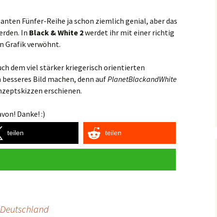
planten Fünfer-Reihe ja schon ziemlich genial, aber das
erden. In
Black & White 2
werdet ihr mit einer richtig
en Grafik verwöhnt.
ch dem viel stärker kriegerisch orientierten
n besseres Bild machen, denn auf
PlanetBlackandWhite
nzeptskizzen erschienen.
von! Danke! :)
teilen
teilen
, Deutschland