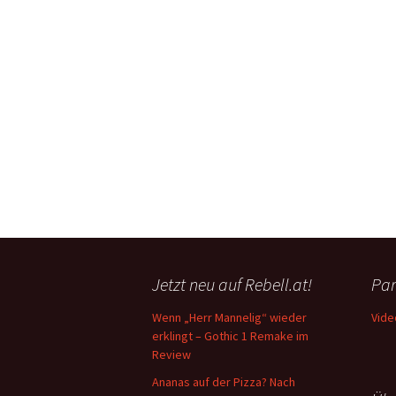
Jetzt neu auf Rebell.at!
Par
Wenn „Herr Mannelig“ wieder
Vide
erklingt – Gothic 1 Remake im
Review
Ananas auf der Pizza? Nach