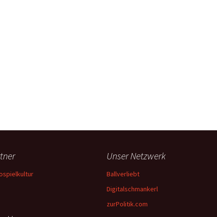
tner
Unser Netzwerk
ospielkultur
Ballverliebt
Digitalschmankerl
zurPolitik.com