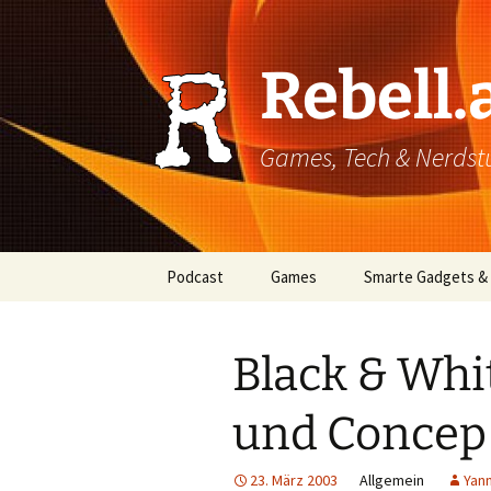
Rebell.
Games, Tech & Nerdstuf
Skip
Podcast
Games
Smarte Gadgets &
to
content
Super einfach: So hört
PC
man Podcasts!
Black & Whi
Xbox
und Concep
PlayStation
Mobile
23. März 2003
Allgemein
Yann