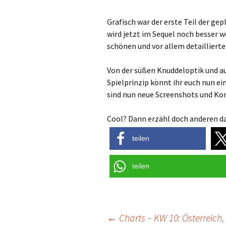
Grafisch war der erste Teil der ge
wird jetzt im Sequel noch besser w
schönen und vor allem detailliert
Von der süßen Knuddeloptik und au
Spielprinzip könnt ihr euch nun ei
sind nun neue Screenshots und Ko
Cool? Dann erzähl doch anderen da
teilen
teilen
Post
←
Charts – KW 10: Österreich