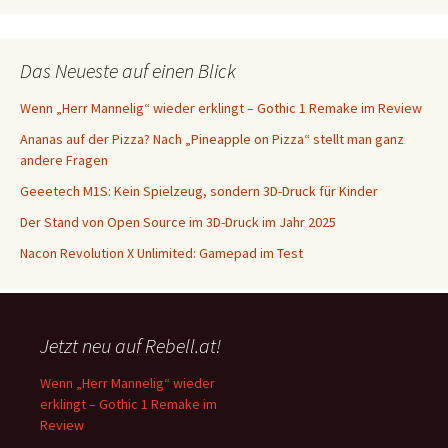
Das Neueste auf einen Blick
Wenn „Herr Mannelig“ wieder erklingt – Gothic 1 Remake im Review
Ananas auf der Pizza? Nach „Pineapple on Pizza“ stellt man ganz
andere Fragen
Geeetech M1S: Kein Spielzeug, sondern 3D-Druck für Kinder
Der Stand von Open Source im 3D-Druck im Jahr 2025
Nacon Revolution X Unlimited: Gamepad im Test
Jetzt neu auf Rebell.at!
Wenn „Herr Mannelig“ wieder
erklingt – Gothic 1 Remake im
Review