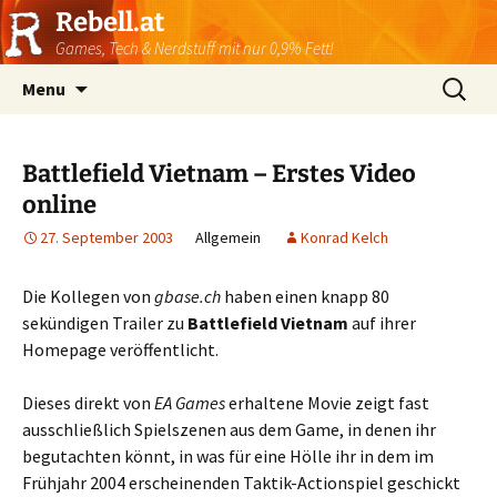
Rebell.at
Games, Tech & Nerdstuff mit nur 0,9% Fett!
Skip
Suchen
Menu
to
nach:
content
Battlefield Vietnam – Erstes Video
online
27. September 2003
Allgemein
Konrad Kelch
Die Kollegen von
gbase.ch
haben einen knapp 80
sekündigen Trailer zu
Battlefield Vietnam
auf ihrer
Homepage veröffentlicht.
Dieses direkt von
EA Games
erhaltene Movie zeigt fast
ausschließlich Spielszenen aus dem Game, in denen ihr
begutachten könnt, in was für eine Hölle ihr in dem im
Frühjahr 2004 erscheinenden Taktik-Actionspiel geschickt