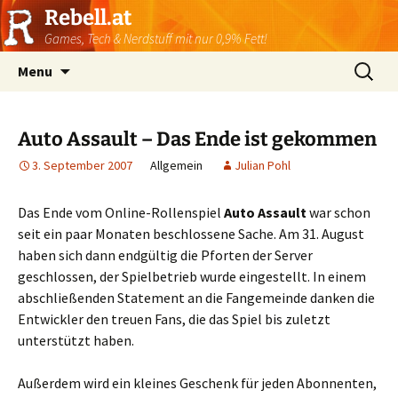
Rebell.at
Games, Tech & Nerdstuff mit nur 0,9% Fett!
Skip
Suchen
Menu
to
nach:
content
Auto Assault – Das Ende ist gekommen
3. September 2007
Allgemein
Julian Pohl
Das Ende vom Online-Rollenspiel
Auto Assault
war schon
seit ein paar Monaten beschlossene Sache. Am 31. August
haben sich dann endgültig die Pforten der Server
geschlossen, der Spielbetrieb wurde eingestellt. In einem
abschließenden Statement an die Fangemeinde danken die
Entwickler den treuen Fans, die das Spiel bis zuletzt
unterstützt haben.
Außerdem wird ein kleines Geschenk für jeden Abonnenten,