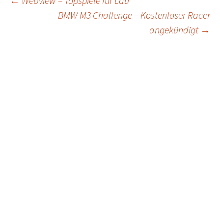
Post
←
Webview – Topspiele für Lau
BMW M3 Challenge – Kostenloser Racer
navigation
angekündigt
→