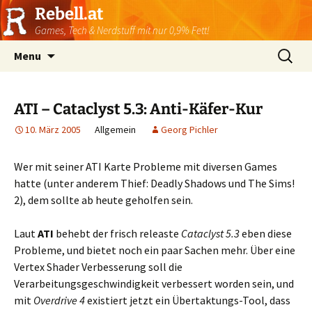
Rebell.at
Games, Tech & Nerdstuff mit nur 0,9% Fett!
Skip
Suchen
Menu
to
nach:
content
ATI – Cataclyst 5.3: Anti-Käfer-Kur
10. März 2005
Allgemein
Georg Pichler
Wer mit seiner ATI Karte Probleme mit diversen Games
hatte (unter anderem Thief: Deadly Shadows und The Sims!
2), dem sollte ab heute geholfen sein.
Laut
ATI
behebt der frisch releaste
Cataclyst 5.3
eben diese
Probleme, und bietet noch ein paar Sachen mehr. Über eine
Vertex Shader Verbesserung soll die
Verarbeitungsgeschwindigkeit verbessert worden sein, und
mit
Overdrive 4
existiert jetzt ein Übertaktungs-Tool, dass