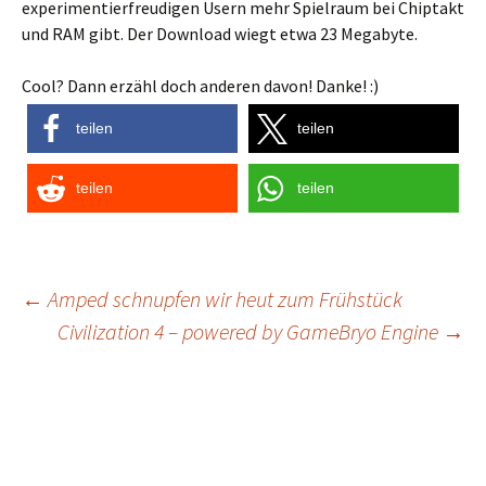
experimentierfreudigen Usern mehr Spielraum bei Chiptakt
und RAM gibt. Der Download wiegt etwa 23 Megabyte.
Cool? Dann erzähl doch anderen davon! Danke! :)
teilen
teilen
teilen
teilen
Post
←
Amped schnupfen wir heut zum Frühstück
Civilization 4 – powered by GameBryo Engine
→
navigation