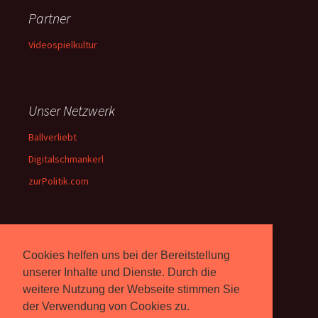
Partner
Videospielkultur
Unser Netzwerk
Ballverliebt
Digitalschmankerl
zurPolitik.com
Über Uns
Cookies helfen uns bei der Bereitstellung
Rebell.at
berichtet seit 2003
unserer Inhalte und Dienste. Durch die
unabhängig über Computer-
weitere Nutzung der Webseite stimmen Sie
und Videospiele. (
Impressum
)
der Verwendung von Cookies zu.