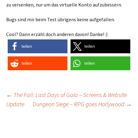
zu versenken, nur um das virtuelle Konto aufzubessern.
Bugs sind mir beim Test übrigens keine aufgefallen.
Cool? Dann erzähl doch anderen davon! Danke! :)
teilen
teilen
teilen
teilen
Post
←
The Fall: Last Days of Gaia – Screens & Website
Update
Dungeon Siege – RPG goes Hollywood
→
navigation