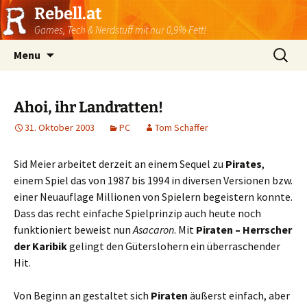
Rebell.at
Games, Tech & Nerdstuff mit nur 0,9% Fett!
Skip
Suchen
Menu
to
nach:
content
Ahoi, ihr Landratten!
31. Oktober 2003
PC
Tom Schaffer
Sid Meier arbeitet derzeit an einem Sequel zu
Pirates
,
einem Spiel das von 1987 bis 1994 in diversen Versionen bzw.
einer Neuauflage Millionen von Spielern begeistern konnte.
Dass das recht einfache Spielprinzip auch heute noch
funktioniert beweist nun
Asacaron
. Mit
Piraten – Herrscher
der Karibik
gelingt den Güterslohern ein überraschender
Hit.
Von Beginn an gestaltet sich
Piraten
äußerst einfach, aber