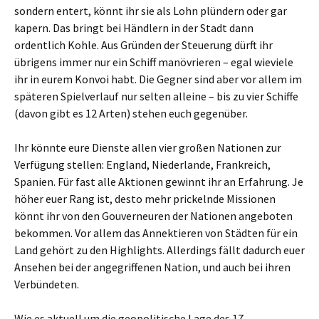
sondern entert, könnt ihr sie als Lohn plündern oder gar
kapern. Das bringt bei Händlern in der Stadt dann
ordentlich Kohle. Aus Gründen der Steuerung dürft ihr
übrigens immer nur ein Schiff manövrieren – egal wieviele
ihr in eurem Konvoi habt. Die Gegner sind aber vor allem im
späteren Spielverlauf nur selten alleine – bis zu vier Schiffe
(davon gibt es 12 Arten) stehen euch gegenüber.
Ihr könnte eure Dienste allen vier großen Nationen zur
Verfügung stellen: England, Niederlande, Frankreich,
Spanien. Für fast alle Aktionen gewinnt ihr an Erfahrung. Je
höher euer Rang ist, desto mehr prickelnde Missionen
könnt ihr von den Gouverneuren der Nationen angeboten
bekommen. Vor allem das Annektieren von Städten für ein
Land gehört zu den Highlights. Allerdings fällt dadurch euer
Ansehen bei der angegriffenen Nation, und auch bei ihren
Verbündeten.
Wie es aktuell um die geopolitische Lage des 17.