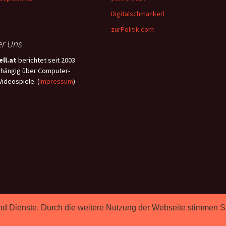
Digitalschmankerl
zurPolitik.com
r Uns
ll.at
berichtet seit 2003
hängig über Computer-
Videospiele. (
Impressum
)
e und Dienste. Durch die weitere Nutzung der Webseite stimmen