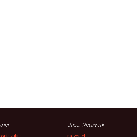
tner
Unser Netzwerk
ospielkultur
Ballverliebt