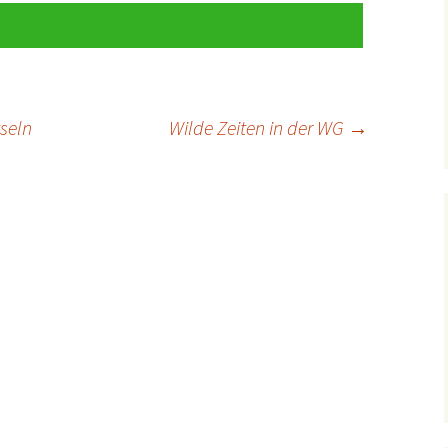
seln
Wilde Zeiten in der WG
→