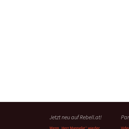
Jetzt neu auf Rebell.at!
Par
Wenn „Herr Mannelig“ wieder
Vide