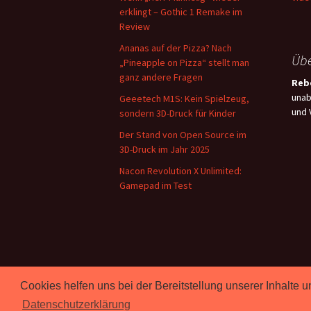
erklingt – Gothic 1 Remake im
Review
Ananas auf der Pizza? Nach
Übe
„Pineapple on Pizza“ stellt man
ganz andere Fragen
Rebe
unab
Geeetech M1S: Kein Spielzeug,
und 
sondern 3D-Druck für Kinder
Der Stand von Open Source im
3D-Druck im Jahr 2025
Nacon Revolution X Unlimited:
Gamepad im Test
Cookies helfen uns bei der Bereitstellung unserer Inhalt
Proudly powered by WordPress
Datenschutzerklärung