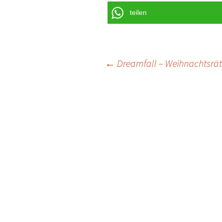
teilen
Post
←
Dreamfall – Weihnachtsrät
navigation