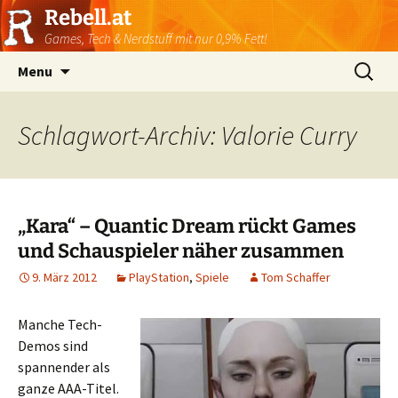
Rebell.at
Games, Tech & Nerdstuff mit nur 0,9% Fett!
Skip
Suchen
Menu
to
nach:
content
Schlagwort-Archiv: Valorie Curry
„Kara“ – Quantic Dream rückt Games
und Schauspieler näher zusammen
9. März 2012
PlayStation
,
Spiele
Tom Schaffer
Manche Tech-
Demos sind
spannender als
ganze AAA-Titel.