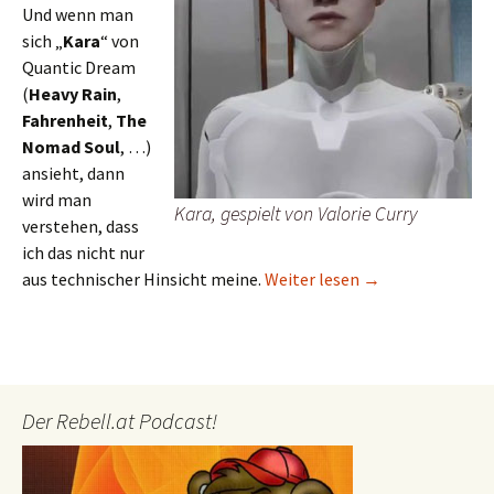
Und wenn man
sich „
Kara
“ von
Quantic Dream
(
Heavy Rain
,
Fahrenheit
,
The
Nomad Soul
, …)
ansieht, dann
wird man
Kara, gespielt von Valorie Curry
verstehen, dass
ich das nicht nur
„Kara“ – Quantic
aus technischer Hinsicht meine.
Weiter lesen
→
Der Rebell.at Podcast!