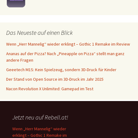
Das Neueste auf einen Blick
Wenn „Herr Mannelig“ wieder erklingt – Gothic 1 Remake im Review
Ananas auf der Pizza? Nach „Pineapple on Pizza“ stellt man ganz
andere Fragen
Geeetech M1S: Kein Spielzeug, sondern 3D-Druck für Kinder
Der Stand von Open Source im 3D-Druck im Jahr 2025
Nacon Revolution X Unlimited: Gamepad im Test
Jetzt neu auf Rebell.at!
Wenn „Herr Mannelig“ wieder
erklingt – Gothic 1 Remake im