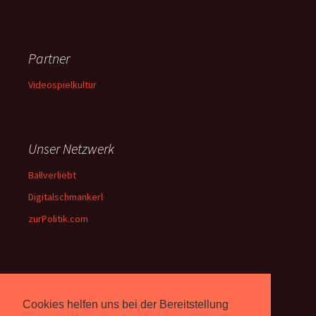
Partner
Videospielkultur
Unser Netzwerk
Ballverliebt
Digitalschmankerl
zurPolitik.com
Über Uns
Cookies helfen uns bei der Bereitstellung
Rebell.at
berichtet seit 2003