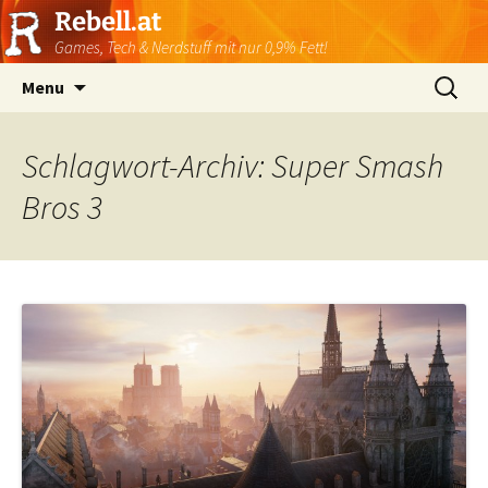
Rebell.at
Games, Tech & Nerdstuff mit nur 0,9% Fett!
Skip
Suchen
Menu
to
nach:
content
Schlagwort-Archiv: Super Smash
Bros 3