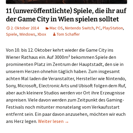
11 (unveröffentlichte) Spiele, die ihr auf
der Game City in Wien spielen solltet
2. Oktober 2014
Mac OS
,
Nintendo Switch
,
PC
,
PlayStation
,
Spiele
,
Windows
,
Xbox
Tom Schaffer
Von 10. bis 12. Oktober kehrt wieder die Game City ins
Wiener Rathaus ein. Auf 3000m² bekommen Spiele den
prominenten Platz im Zentrum der Hauptstadt, den sie in
unserem Herzen ohnehin täglich haben. Zum insgesamt
achten Mal laden die Veranstalter, Hersteller wie Nintendo,
Sony, Microsoft, Electronic Arts und Ubisoft folgen dem Ruf,
aber auch kleinere Studios werden vor Ort ihre Erzeugnisse
anpreisen. Viele davon werden zum Zeitpunkt des Gaming-
Festivals noch mitunter monatelang vom Verkaufsstart
entfernt sein. Ein paar davon anzusehen, möchten wir euch
11 (unveröffentlichte) Spiele, die 
ans Herz legen.
Weiter lesen
→