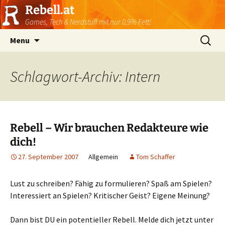
Rebell.at
Games, Tech & Nerdstuff mit nur 0,9% Fett!
Skip
Suchen
Menu
to
nach:
content
Schlagwort-Archiv: Intern
Rebell – Wir brauchen Redakteure wie
dich!
27. September 2007
Allgemein
Tom Schaffer
Lust zu schreiben? Fähig zu formulieren? Spaß am Spielen?
Interessiert an Spielen? Kritischer Geist? Eigene Meinung?
Dann bist DU ein potentieller Rebell. Melde dich jetzt unter