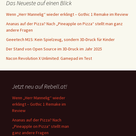
Das Neueste auf einen Blick
Wenn „Herr Mannelig“ wieder erklingt – Gothic 1 Remake im Review
Ananas auf der Pizza? Nach „Pineapple on Pizza“ stellt man ganz
andere Fragen
Geeetech M1S: Kein Spielzeug, sondern 3D-Druck für Kinder
Der Stand von Open Source im 3D-Druck im Jahr 2025
Nacon Revolution X Unlimited: Gamepad im Test
Jetzt neu auf Rebell.at!
Wenn „Herr Mannelig“ wieder
erklingt – Gothic 1 Remake im
Review
Ananas auf der Pizza? Nach
„Pineapple on Pizza“ stellt man
ganz andere Fragen