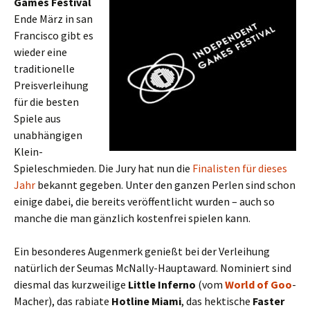
Games Festival
Ende März in san
Francisco gibt es
wieder eine
traditionelle
Preisverleihung
für die besten
Spiele aus
unabhängigen
Klein-
Spieleschmieden. Die Jury hat nun die
Finalisten für dieses
Jahr
bekannt gegeben. Unter den ganzen Perlen sind schon
einige dabei, die bereits veröffentlicht wurden – auch so
manche die man gänzlich kostenfrei spielen kann.
Ein besonderes Augenmerk genießt bei der Verleihung
natürlich der Seumas McNally-Hauptaward. Nominiert sind
diesmal das kurzweilige
Little Inferno
(vom
World of Goo
-
Macher), das rabiate
Hotline Miami
, das hektische
Faster