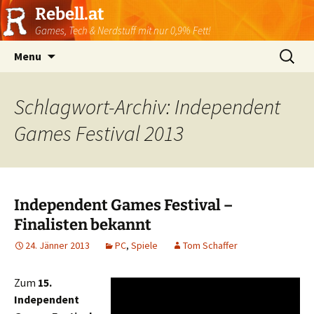
Rebell.at
Games, Tech & Nerdstuff mit nur 0,9% Fett!
Skip
Suchen
Menu
to
nach:
content
Schlagwort-Archiv: Independent
Games Festival 2013
Independent Games Festival –
Finalisten bekannt
24. Jänner 2013
PC
,
Spiele
Tom Schaffer
Zum
15.
Independent