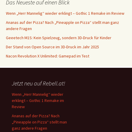
Das Neueste auf einen Blick
Wenn „Herr Mannelig“ wieder erklingt – Gothic 1 Remake im Review
Ananas auf der Pizza? Nach „Pineapple on Pizza“ stellt man ganz
andere Fragen
Geeetech M1S: Kein Spielzeug, sondern 3D-Druck für Kinder
Der Stand von Open Source im 3D-Druck im Jahr 2025
Nacon Revolution X Unlimited: Gamepad im Test
Jetzt neu auf Rebell.at!
Wenn „Herr Mannelig“ wieder
erklingt – Gothic 1 Remake im
Review
Ananas auf der Pizza? Nach
„Pineapple on Pizza“ stellt man
ganz andere Fragen