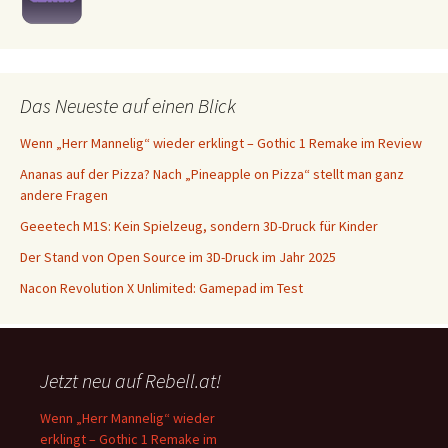
Das Neueste auf einen Blick
Wenn „Herr Mannelig“ wieder erklingt – Gothic 1 Remake im Review
Ananas auf der Pizza? Nach „Pineapple on Pizza“ stellt man ganz
andere Fragen
Geeetech M1S: Kein Spielzeug, sondern 3D-Druck für Kinder
Der Stand von Open Source im 3D-Druck im Jahr 2025
Nacon Revolution X Unlimited: Gamepad im Test
Jetzt neu auf Rebell.at!
Wenn „Herr Mannelig“ wieder
erklingt – Gothic 1 Remake im