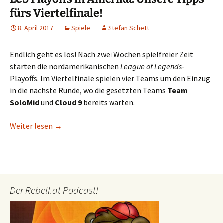
fürs Viertelfinale!
8. April 2017
Spiele
Stefan Schett
Endlich geht es los! Nach zwei Wochen spielfreier Zeit
starten die nordamerikanischen
League of Legends
-
Playoffs. Im Viertelfinale spielen vier Teams um den Einzug
in die nächste Runde, wo die gesetzten Teams
Team
SoloMid
und
Cloud 9
bereits warten.
LCS Playoffs in Amerika: Unsere Tipps fürs Viertelf
Weiter lesen
→
Der Rebell.at Podcast!