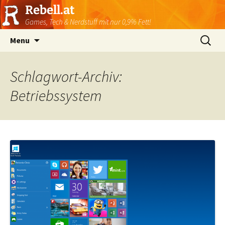
Rebell.at
Games, Tech & Nerdstuff mit nur 0,9% Fett!
Skip
Suchen
Menu
to
nach:
content
Schlagwort-Archiv:
Betriebssystem