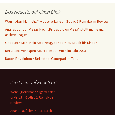
Das Neueste auf einen Blick
Wenn „Herr Mannelig“ wieder erklingt – Gothic 1 Remake im Review
Ananas auf der Pizza? Nach „Pineapple on Pizza“ stellt man ganz
andere Fragen
Geeetech M1S: Kein Spielzeug, sondern 3D-Druck für Kinder
Der Stand von Open Source im 3D-Druck im Jahr 2025
Nacon Revolution X Unlimited: Gamepad im Test
Jetzt neu auf Rebell.at!
Wenn „Herr Mannelig“ wieder
erklingt – Gothic 1 Remake im
Review
Ananas auf der Pizza? Nach