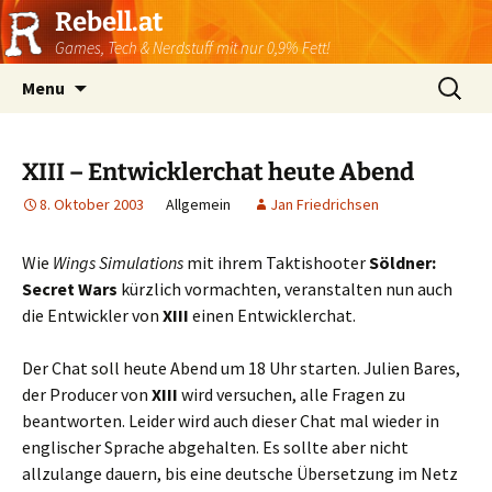
Rebell.at
Games, Tech & Nerdstuff mit nur 0,9% Fett!
Skip
Suchen
Menu
to
nach:
content
XIII – Entwicklerchat heute Abend
8. Oktober 2003
Allgemein
Jan Friedrichsen
Wie
Wings Simulations
mit ihrem Taktishooter
Söldner:
Secret Wars
kürzlich vormachten, veranstalten nun auch
die Entwickler von
XIII
einen Entwicklerchat.
Der Chat soll heute Abend um 18 Uhr starten. Julien Bares,
der Producer von
XIII
wird versuchen, alle Fragen zu
beantworten. Leider wird auch dieser Chat mal wieder in
englischer Sprache abgehalten. Es sollte aber nicht
allzulange dauern, bis eine deutsche Übersetzung im Netz