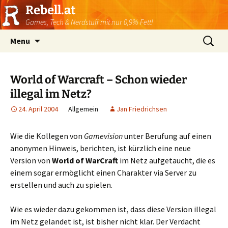
Rebell.at
Games, Tech & Nerdstuff mit nur 0,9% Fett!
Skip
Suchen
Menu
to
nach:
content
World of Warcraft – Schon wieder
illegal im Netz?
24. April 2004
Allgemein
Jan Friedrichsen
Wie die Kollegen von
Gamevision
unter Berufung auf einen
anonymen Hinweis, berichten, ist kürzlich eine neue
Version von
World of WarCraft
im Netz aufgetaucht, die es
einem sogar ermöglicht einen Charakter via Server zu
erstellen und auch zu spielen.
Wie es wieder dazu gekommen ist, dass diese Version illegal
im Netz gelandet ist, ist bisher nicht klar. Der Verdacht