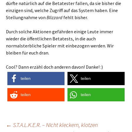
dürfte natürlich auf die Betatester fallen, da sie bisher die
einzigen sind, welche Zugriff auf das System haben. Eine
Stellungnahme von
Blizzard
fehlt bisher.
Durch solche Aktionen gefährden einige Leute immer
wieder die öffentlichen Betatests, in die auch
normalsterbliche Spieler mit einbezogen werden. Wir
bleiben für euch dran.
Cool? Dann erzähl doch anderen davon! Danke! :)
teilen
teilen
teilen
teilen
Post
←
S.T.A.L.K.E.R. – Nicht kleckern, klotzen