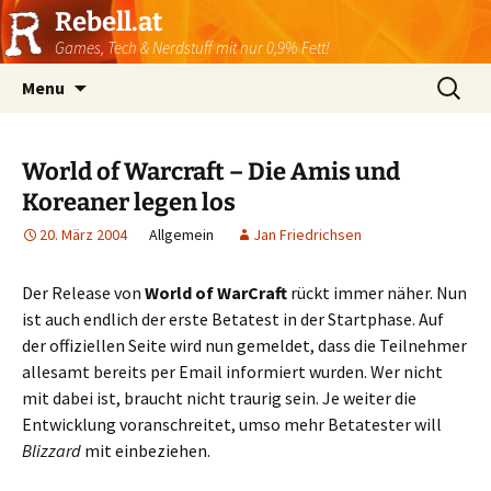
Rebell.at
Games, Tech & Nerdstuff mit nur 0,9% Fett!
Skip
Suchen
Menu
to
nach:
content
World of Warcraft – Die Amis und
Koreaner legen los
20. März 2004
Allgemein
Jan Friedrichsen
Der Release von
World of WarCraft
rückt immer näher. Nun
ist auch endlich der erste Betatest in der Startphase. Auf
der offiziellen Seite wird nun gemeldet, dass die Teilnehmer
allesamt bereits per Email informiert wurden. Wer nicht
mit dabei ist, braucht nicht traurig sein. Je weiter die
Entwicklung voranschreitet, umso mehr Betatester will
Blizzard
mit einbeziehen.