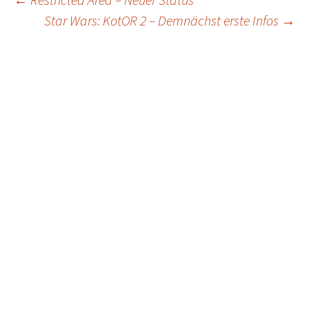
Post
Star Wars: KotOR 2 – Demnächst erste Infos
→
navigation