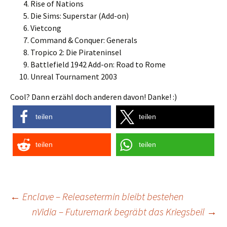
Rise of Nations
Die Sims: Superstar (Add-on)
Vietcong
Command & Conquer: Generals
Tropico 2: Die Pirateninsel
Battlefield 1942 Add-on: Road to Rome
Unreal Tournament 2003
Cool? Dann erzähl doch anderen davon! Danke! :)
teilen
teilen
teilen
teilen
Post
←
Enclave – Releasetermin bleibt bestehen
nVidia – Futuremark begräbt das Kriegsbeil
→