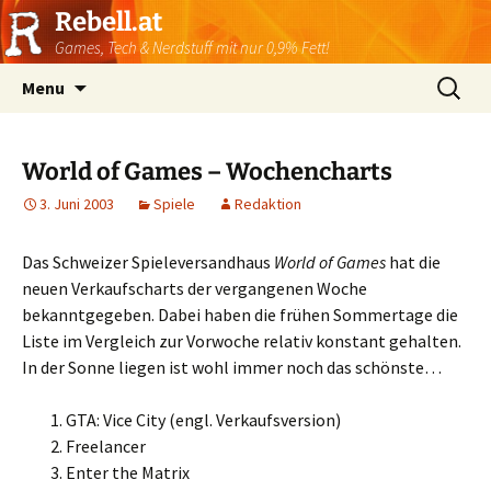
Rebell.at
Games, Tech & Nerdstuff mit nur 0,9% Fett!
Skip
Suchen
Menu
to
nach:
content
World of Games – Wochencharts
3. Juni 2003
Spiele
Redaktion
Das Schweizer Spieleversandhaus
World of Games
hat die
neuen Verkaufscharts der vergangenen Woche
bekanntgegeben. Dabei haben die frühen Sommertage die
Liste im Vergleich zur Vorwoche relativ konstant gehalten.
In der Sonne liegen ist wohl immer noch das schönste…
GTA: Vice City (engl. Verkaufsversion)
Freelancer
Enter the Matrix