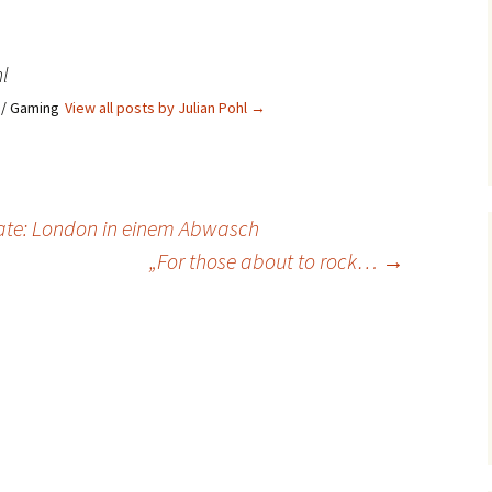
l
s / Gaming
View all posts by Julian Pohl
→
ate: London in einem Abwasch
„For those about to rock…
→