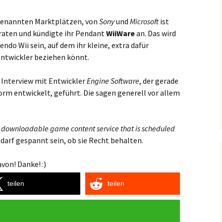
 genannten Marktplätzen, von
Sony
und
Microsoft
ist
raten und kündigte ihr Pendant
WiiWare
an. Das wird
endo Wii sein, auf dem ihr kleine, extra dafür
Entwickler beziehen könnt.
 Interview mit Entwickler
Engine Software
, der gerade
orm entwickelt, geführt. Die sagen generell vor allem
w downloadable game content service that is scheduled
 darf gespannt sein, ob sie Recht behalten.
von! Danke! :)
teilen
teilen