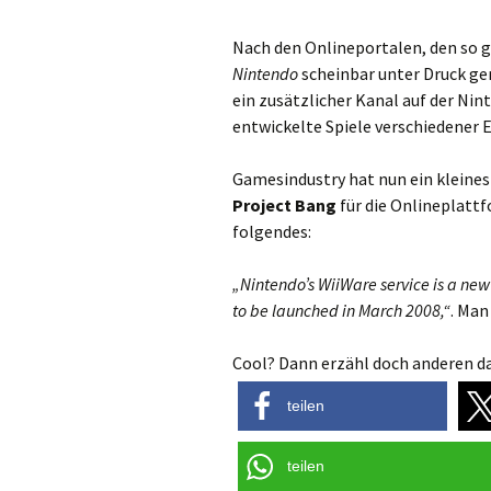
Nach den Onlineportalen, den so
Nintendo
scheinbar unter Druck ge
ein zusätzlicher Kanal auf der Nint
entwickelte Spiele verschiedener 
Gamesindustry hat nun ein kleines
Project Bang
für die Onlineplattf
folgendes:
„Nintendo’s WiiWare service is a ne
to be launched in March 2008,“
. Man
Cool? Dann erzähl doch anderen da
teilen
teilen