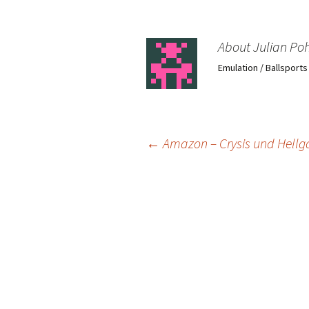
About Julian Poh
Emulation / Ballsport
Post
←
Amazon – Crysis und Hellg
navigation