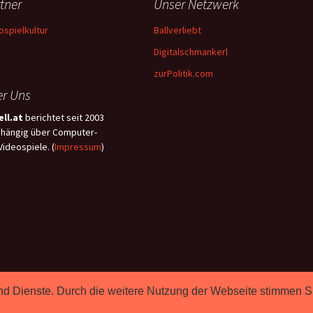
tner
Unser Netzwerk
ospielkultur
Ballverliebt
Digitalschmankerl
zurPolitik.com
r Uns
ll.at
berichtet seit 2003
hängig über Computer-
Videospiele. (
Impressum
)
e und Dienste. Durch die weitere Nutzung der Webseite stimmen