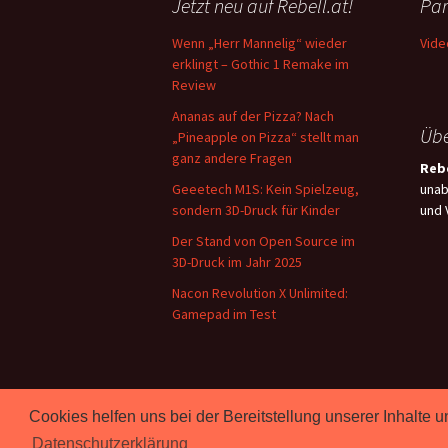
Jetzt neu auf Rebell.at!
Par
Wenn „Herr Mannelig“ wieder
Vide
erklingt – Gothic 1 Remake im
Review
Ananas auf der Pizza? Nach
Übe
„Pineapple on Pizza“ stellt man
ganz andere Fragen
Rebe
Geeetech M1S: Kein Spielzeug,
unab
sondern 3D-Druck für Kinder
und 
Der Stand von Open Source im
3D-Druck im Jahr 2025
Nacon Revolution X Unlimited:
Gamepad im Test
Cookies helfen uns bei der Bereitstellung unserer Inhalt
Proudly powered by WordPress
Datenschutzerklärung