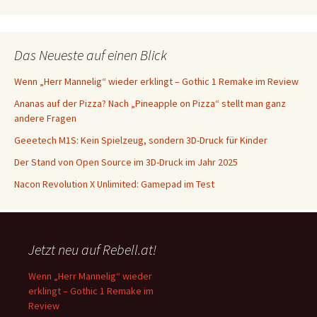
Das Neueste auf einen Blick
Wenn „Herr Mannelig“ wieder erklingt – Gothic 1 Remake im Review
Ananas auf der Pizza? Nach „Pineapple on Pizza“ stellt man ganz
andere Fragen
Geeetech M1S: Kein Spielzeug, sondern 3D-Druck für Kinder
Der Stand von Open Source im 3D-Druck im Jahr 2025
Nacon Revolution X Unlimited: Gamepad im Test
Jetzt neu auf Rebell.at!
Wenn „Herr Mannelig“ wieder
erklingt – Gothic 1 Remake im
Review