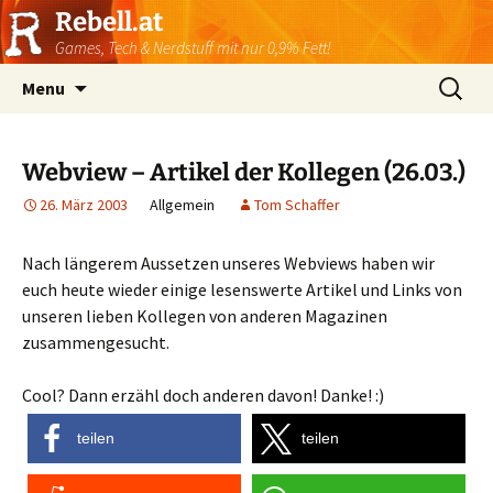
Rebell.at
Games, Tech & Nerdstuff mit nur 0,9% Fett!
Skip
Suchen
Menu
to
nach:
content
Webview – Artikel der Kollegen (26.03.)
26. März 2003
Allgemein
Tom Schaffer
Nach längerem Aussetzen unseres Webviews haben wir
euch heute wieder einige lesenswerte Artikel und Links von
unseren lieben Kollegen von anderen Magazinen
zusammengesucht.
Cool? Dann erzähl doch anderen davon! Danke! :)
teilen
teilen