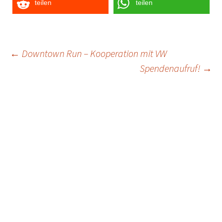
teilen
teilen
Post
←
Downtown Run – Kooperation mit VW
Spendenaufruf!
→
navigation