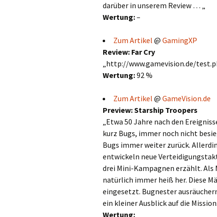
darüber in unserem Review … „
Wertung:
–
Zum Artikel
@
GamingXP
Review: Far Cry
„http://www.gamevision.de/test.
Wertung:
92 %
Zum Artikel
@
GameVision.de
Preview: Starship Troopers
„Etwa 50 Jahre nach den Ereignisse
kurz Bugs, immer noch nicht besieg
Bugs immer weiter zurück. Allerdin
entwickeln neue Verteidigungstakt
drei Mini-Kampagnen erzählt. Als M
natürlich immer heiß her. Diese M
eingesetzt. Bugnester ausräuchern
ein kleiner Ausblick auf die Mission
Wertung: