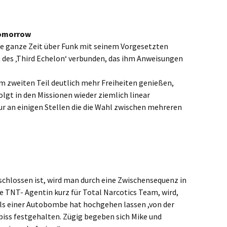
 Tomorrow
ie ganze Zeit über Funk mit seinem Vorgesetzten
es ‚Third Echelon‘ verbunden, das ihm Anweisungen
m zweiten Teil deutlich mehr Freiheiten genießen,
olgt in den Missionen wieder ziemlich linear
r an einigen Stellen die die Wahl zwischen mehreren
chlossen ist, wird man durch eine Zwischensequenz in
ine TNT- Agentin kurz für Total Narcotics Team, wird,
s einer Autobombe hat hochgehen lassen ,von der
ss festgehalten. Zügig begeben sich Mike und