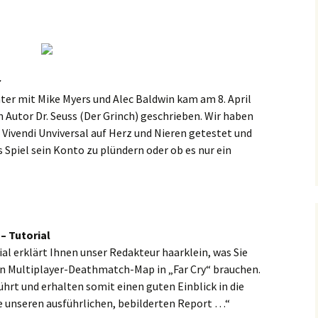
r
ter mit Mike Myers und Alec Baldwin kam am 8. April
n Autor Dr. Seuss (Der Grinch) geschrieben. Wir haben
 Vivendi Unviversal auf Herz und Nieren getestet und
s Spiel sein Konto zu plündern oder ob es nur ein
 – Tutorial
al erklärt Ihnen unser Redakteur haarklein, was Sie
nen Multiplayer-Deathmatch-Map in „Far Cry“ brauchen.
führt und erhalten somit einen guten Einblick in die
e unseren ausführlichen, bebilderten Report …“