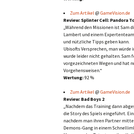
Zum Artikel
@
GameVision.de
Review: Splinter Cell: Pandora
„Während den Missionen ist Sam d
Lambert und einem Expertenteam d
und nützliche Tipps geben kann.
Ubisofts Versprechen, man würde i
wurde leider nicht gehalten. Sam f
vorgezeichneten Wegen und hat nu
Vorgehensweisen.“
Wertung:
92 %
Zum Artikel
@
GameVision.de
Review: Bad Boys 2
„Nachdem das Training dann abges
die Story des Spiels eingeführt. E
nachdem man ihren Partner mittel
Demons-Gang in einem Schnellimbi