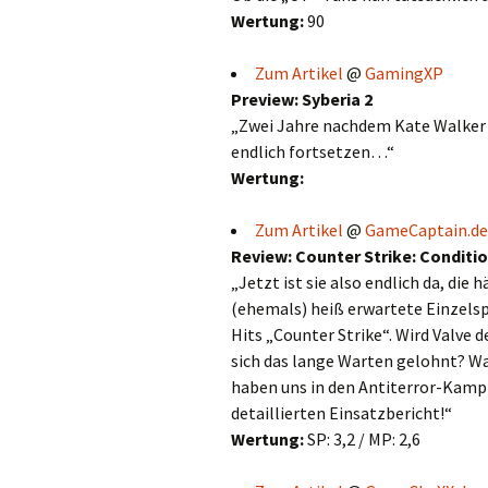
Wertung:
90
Zum Artikel
@
GamingXP
Preview: Syberia 2
„Zwei Jahre nachdem Kate Walker a
endlich fortsetzen…“
Wertung:
Zum Artikel
@
GameCaptain.de
Review: Counter Strike: Conditi
„Jetzt ist sie also endlich da, die
(ehemals) heiß erwartete Einzels
Hits „Counter Strike“. Wird Valv
sich das lange Warten gelohnt? Wa
haben uns in den Antiterror-Kamp
detaillierten Einsatzbericht!“
Wertung:
SP: 3,2 / MP: 2,6