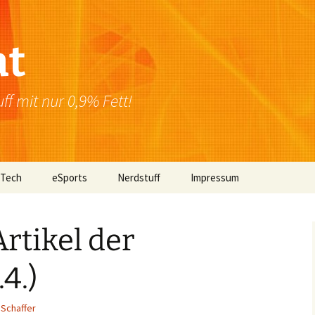
at
f mit nur 0,9% Fett!
 Tech
eSports
Nerdstuff
Impressum
Windows
Newsletter
Datenschutzerklärung
rtikel der
Mac OS
4.)
Linux
Browser
Schaffer