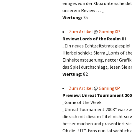
einiges von der Xbox unterscheidet.
unserem Review … „
Wertung:
75
Zum Artikel
@
GamingXP
Review: Lords of the Realm III
„Ein neues Echtzeitstrategiespiel
Hierbei schickt Sierra „Lords of the
Einheitensteuerung, netter Grafik 
das Spiel durchschlägt, lesen Sie
Wertung:
82
Zum Artikel
@
GamingXP
Preview: Unreal Tournament 200
„Game of the Week
„Unreal Tournament 2003“ war zwar
die sich mit diesem Titel nicht so
besser machen und präsentiert sic
Ob die „UT“-Fans nun tatsächlich 