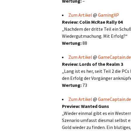
Wertung:
–
Zum Artikel
@
GamingXP
Review: Colin McRae Rally 04
„Nachdem der dritte Teil ein Schuß
Wiedergutmachung. Mit Erfolg?“
Wertung:
88
Zum Artikel
@
GameCaptain.de
Review: Lords of the Realm 3
„Lang ist es her, seit Teil 2 die P
den Erfolg der Vorgänger anknüpf
Wertung:
73
Zum Artikel
@
GameCaptain.de
Preview: Wanted Guns
„Wieder einmal gibt es ein Wester
Szenario umfasst diesmal selbst ei
Gold wieder zu finden. Ein blutig