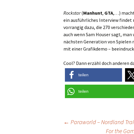
Rockstar
(
Manhunt
,
GTA
,…) macht 
ein ausführliches Interview findet 
vorrangig dazu, die 270 verschiede
auch wenn Sam Houser sagt, man w
nächsten Generation von Spielen m
mit einer Grafikdemo – beeindruc
Cool? Dann erzähl doch anderen da
teilen
teilen
Post
←
Paraworld – Nordland Trai
For the Ga