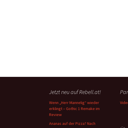
Jetzt neu auf Rebell.at!
Par
Wenn „Herr Mannelig“ wieder
Vide
erklingt – Gothic 1 Remake im
Review
Ananas auf der Pizza? Nach