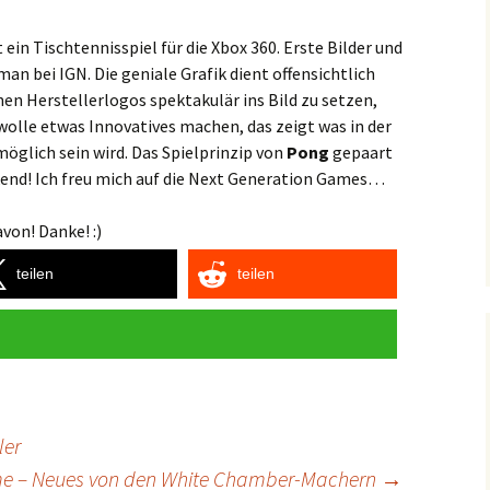
ein Tischtennisspiel für die Xbox 360. Erste Bilder und
man bei IGN. Die geniale Grafik dient offensichtlich
nen Herstellerlogos spektakulär ins Bild zu setzen,
olle etwas Innovatives machen, das zeigt was in der
öglich sein wird. Das Spielprinzip von
Pong
gepaart
kend! Ich freu mich auf die Next Generation Games…
von! Danke! :)
teilen
teilen
ler
me – Neues von den White Chamber-Machern
→