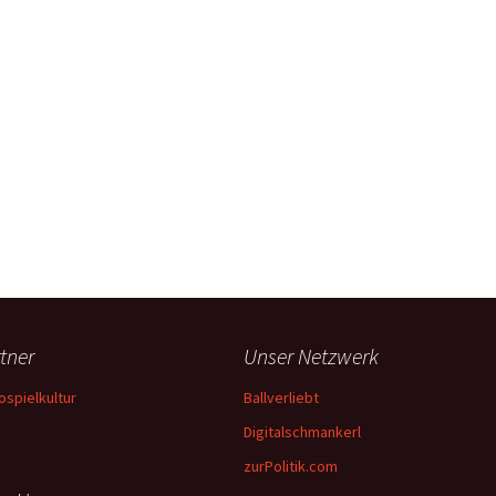
tner
Unser Netzwerk
ospielkultur
Ballverliebt
Digitalschmankerl
zurPolitik.com