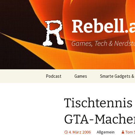
Rebell.
Games, Tech & Nerdstuf
Skip
Podcast
Games
Smarte Gadgets &
to
content
Super einfach: So hört
PC
man Podcasts!
Tischtennis
Xbox
GTA-Mache
PlayStation
Mobile
4. März 2006
Allgemein
Tom 