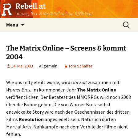
Rebell.at
Games, Tech & Nerdstuff mit nur 0,9% Fett!
Skip
Suchen
Menu
to
nach:
content
The Matrix Online – Screens & kommt
2004
14. Mai 2003
Allgemein
Tom Schaffer
Wie uns mitgeteilt wurde, wird
Ubi Soft
zusammen mit
Warner Bros.
im kommenden Jahr
The Matrix Online
veröffentlichen. Der Betatest des MMORPGs wird noch 2003
über die Bühne gehen. Die von Warner Bros. selbst
entwickelte Story wird nach den Geschehnissen des dritten
Films
Revolution
angesiedelt sein. Natürlich dürfen
Martial Arts-Nahkämpfe nach dem Vorbild der Filme nicht
fehlen.