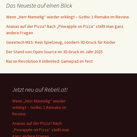
Das Neueste auf einen Blick
Wenn „Herr Mannelig“ wieder erklingt – Gothic 1 Remake im Review
Ananas auf der Pizza? Nach „Pineapple on Pizza“ stellt man ganz
andere Fragen
Geeetech M1S: Kein Spielzeug, sondern 3D-Druck für Kinder
Der Stand von Open Source im 3D-Druck im Jahr 2025
Nacon Revolution X Unlimited: Gamepad im Test
Jetzt neu auf Rebell.at!
Wenn „Herr Mannelig“ wieder
erklingt – Gothic 1 Remake im
Review
Ananas auf der Pizza? Nach
„Pineapple on Pizza“ stellt man
ganz andere Fragen