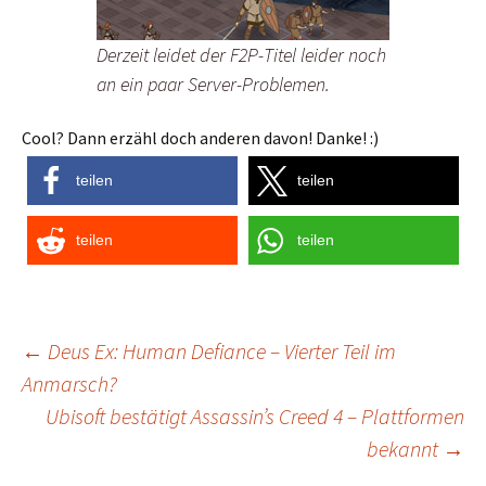
Derzeit leidet der F2P-Titel leider noch
an ein paar Server-Problemen.
Cool? Dann erzähl doch anderen davon! Danke! :)
teilen
teilen
teilen
teilen
Post
←
Deus Ex: Human Defiance – Vierter Teil im
Anmarsch?
navigation
Ubisoft bestätigt Assassin’s Creed 4 – Plattformen
bekannt
→