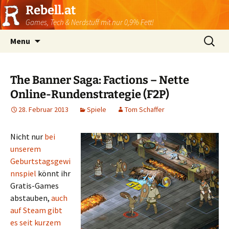
Rebell.at
Games, Tech & Nerdstuff mit nur 0,9% Fett!
Skip
Suchen
Menu
to
nach:
content
The Banner Saga: Factions – Nette
Online-Rundenstrategie (F2P)
28. Februar 2013
Spiele
Tom Schaffer
Nicht nur
bei
unserem
Geburtstagsgewi
nnspiel
könnt ihr
Gratis-Games
abstauben,
auch
auf Steam gibt
es seit kurzem