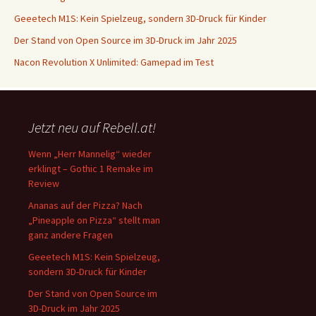
Geeetech M1S: Kein Spielzeug, sondern 3D-Druck für Kinder
Der Stand von Open Source im 3D-Druck im Jahr 2025
Nacon Revolution X Unlimited: Gamepad im Test
Jetzt neu auf Rebell.at!
Wenn „Herr Mannelig“ wieder
erklingt – Gothic 1 Remake im
Review
Ananas auf der Pizza? Nach
„Pineapple on Pizza“ stellt man
ganz andere Fragen
Geeetech M1S: Kein Spielzeug,
sondern 3D-Druck für Kinder
Der Stand von Open Source im
3D-Druck im Jahr 2025