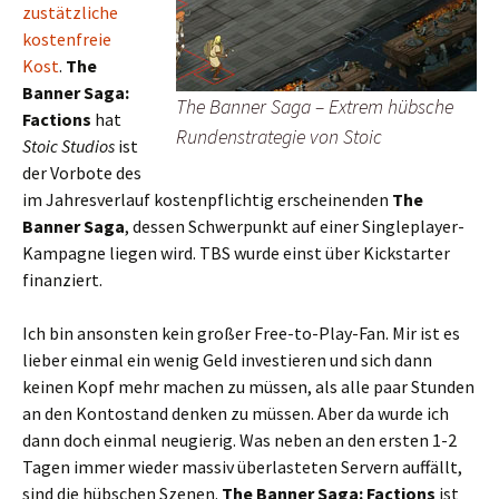
zustätzliche
kostenfreie
Kost
.
The
Banner Saga:
The Banner Saga – Extrem hübsche
Factions
hat
Rundenstrategie von Stoic
Stoic Studios
ist
der Vorbote des
im Jahresverlauf kostenpflichtig erscheinenden
The
Banner Saga
, dessen Schwerpunkt auf einer Singleplayer-
Kampagne liegen wird. TBS wurde einst über Kickstarter
finanziert.
Ich bin ansonsten kein großer Free-to-Play-Fan. Mir ist es
lieber einmal ein wenig Geld investieren und sich dann
keinen Kopf mehr machen zu müssen, als alle paar Stunden
an den Kontostand denken zu müssen. Aber da wurde ich
dann doch einmal neugierig. Was neben an den ersten 1-2
Tagen immer wieder massiv überlasteten Servern auffällt,
sind die hübschen Szenen.
The Banner Saga: Factions
ist