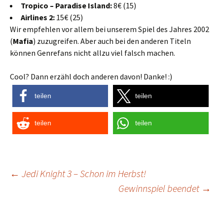
Tropico – Paradise Island:
8€ (15)
Airlines 2:
15€ (25)
Wir empfehlen vor allem bei unserem Spiel des Jahres 2002
(
Mafia
) zuzugreifen. Aber auch bei den anderen Titeln
können Genrefans nicht allzu viel falsch machen.
Cool? Dann erzähl doch anderen davon! Danke! :)
teilen
teilen
teilen
teilen
Post
←
Jedi Knight 3 – Schon im Herbst!
Gewinnspiel beendet
→
navigation