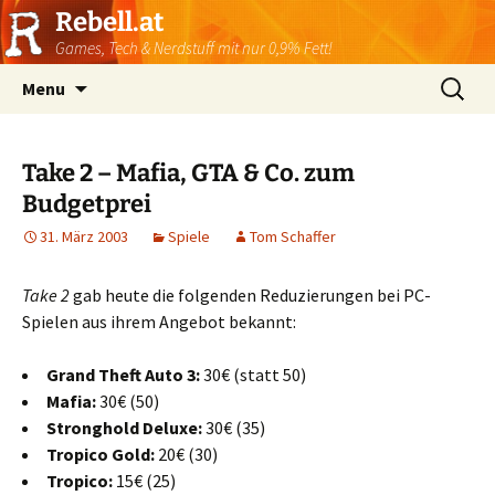
Rebell.at
Games, Tech & Nerdstuff mit nur 0,9% Fett!
Skip
Suchen
Menu
to
nach:
content
Take 2 – Mafia, GTA & Co. zum
Budgetprei
31. März 2003
Spiele
Tom Schaffer
Take 2
gab heute die folgenden Reduzierungen bei PC-
Spielen aus ihrem Angebot bekannt:
Grand Theft Auto 3:
30€ (statt 50)
Mafia:
30€ (50)
Stronghold Deluxe:
30€ (35)
Tropico Gold:
20€ (30)
Tropico:
15€ (25)