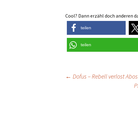
Cool? Dann erzähl doch anderen da
teilen
teilen
Post
←
Dofus – Rebell verlost Abos
P
navigation