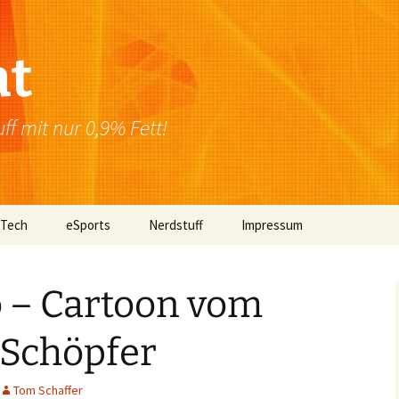
at
f mit nur 0,9% Fett!
 Tech
eSports
Nerdstuff
Impressum
Windows
Newsletter
Datenschutzerklärung
 – Cartoon vom
Mac OS
-Schöpfer
Linux
Browser
Tom Schaffer