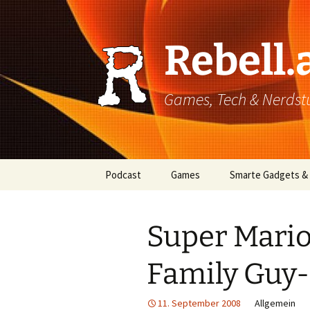
Rebell.
Games, Tech & Nerdstuf
Skip
Podcast
Games
Smarte Gadgets &
to
content
Super einfach: So hört
PC
man Podcasts!
Super Mario
Xbox
Family Guy
PlayStation
Mobile
11. September 2008
Allgemein