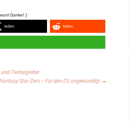
von! Danke! :)
teilen
teilen
 und Tierbegleiter
hantasy Star Zero – Für den DS angekündigt
→