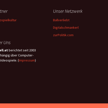
tner
Unser Netzwerk
ospielkultur
Ballverliebt
Digitalschmankerl
zurPolitik.com
r Uns
ll.at
berichtet seit 2003
hängig über Computer-
Videospiele. (
Impressum
)