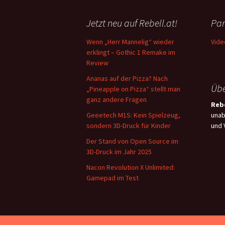
Jetzt neu auf Rebell.at!
Par
Wenn „Herr Mannelig“ wieder
Vide
erklingt – Gothic 1 Remake im
Review
Ananas auf der Pizza? Nach
Übe
„Pineapple on Pizza“ stellt man
ganz andere Fragen
Rebe
Geeetech M1S: Kein Spielzeug,
unab
sondern 3D-Druck für Kinder
und 
Der Stand von Open Source im
3D-Druck im Jahr 2025
Nacon Revolution X Unlimited:
Gamepad im Test