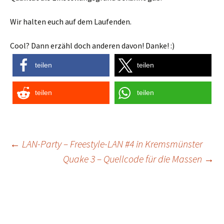
Wir halten euch auf dem Laufenden.
Cool? Dann erzähl doch anderen davon! Danke! :)
teilen
teilen
teilen
teilen
Post
←
LAN-Party – Freestyle-LAN #4 in Kremsmünster
Quake 3 – Quellcode für die Massen
→
navigation