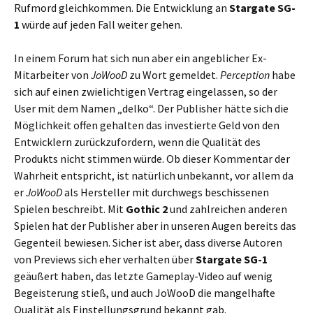
Rufmord gleichkommen. Die Entwicklung an
Stargate SG-
1
würde auf jeden Fall weiter gehen.
In einem Forum hat sich nun aber ein angeblicher Ex-
Mitarbeiter von
JoWooD
zu Wort gemeldet.
Perception
habe
sich auf einen zwielichtigen Vertrag eingelassen, so der
User mit dem Namen „delko“. Der Publisher hätte sich die
Möglichkeit offen gehalten das investierte Geld von den
Entwicklern zurückzufordern, wenn die Qualität des
Produkts nicht stimmen würde. Ob dieser Kommentar der
Wahrheit entspricht, ist natürlich unbekannt, vor allem da
er
JoWooD
als Hersteller mit durchwegs beschissenen
Spielen beschreibt. Mit
Gothic 2
und zahlreichen anderen
Spielen hat der Publisher aber in unseren Augen bereits das
Gegenteil bewiesen. Sicher ist aber, dass diverse Autoren
von Previews sich eher verhalten über
Stargate SG-1
geäußert haben, das letzte Gameplay-Video auf wenig
Begeisterung stieß, und auch JoWooD die mangelhafte
Qualität als Einstellungsgrund bekannt gab.