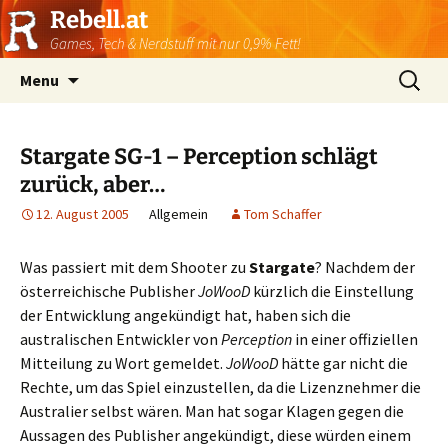
Rebell.at
Games, Tech & Nerdstuff mit nur 0,9% Fett!
Skip
Suchen
Menu
to
nach:
content
Stargate SG-1 – Perception schlägt
zurück, aber…
12. August 2005
Allgemein
Tom Schaffer
Was passiert mit dem Shooter zu
Stargate
? Nachdem der
österreichische Publisher
JoWooD
kürzlich die Einstellung
der Entwicklung angekündigt hat, haben sich die
australischen Entwickler von
Perception
in einer offiziellen
Mitteilung zu Wort gemeldet.
JoWooD
hätte gar nicht die
Rechte, um das Spiel einzustellen, da die Lizenznehmer die
Australier selbst wären. Man hat sogar Klagen gegen die
Aussagen des Publisher angekündigt, diese würden einem