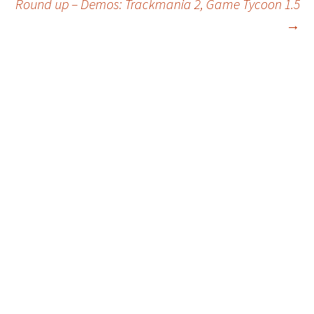
Round up – Demos: Trackmania 2, Game Tycoon 1.5
navigation
→