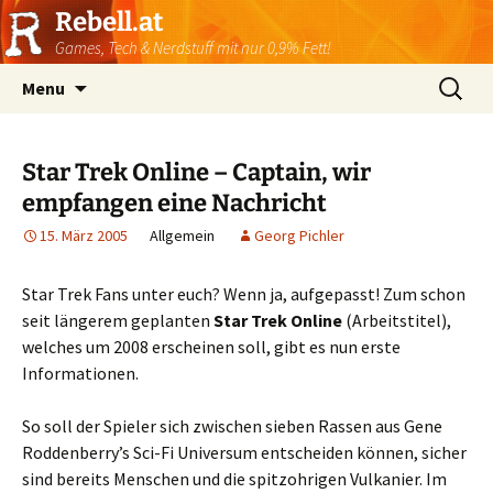
Rebell.at
Games, Tech & Nerdstuff mit nur 0,9% Fett!
Skip
Suchen
Menu
to
nach:
content
Star Trek Online – Captain, wir
empfangen eine Nachricht
15. März 2005
Allgemein
Georg Pichler
Star Trek Fans unter euch? Wenn ja, aufgepasst! Zum schon
seit längerem geplanten
Star Trek Online
(Arbeitstitel),
welches um 2008 erscheinen soll, gibt es nun erste
Informationen.
So soll der Spieler sich zwischen sieben Rassen aus Gene
Roddenberry’s Sci-Fi Universum entscheiden können, sicher
sind bereits Menschen und die spitzohrigen Vulkanier. Im