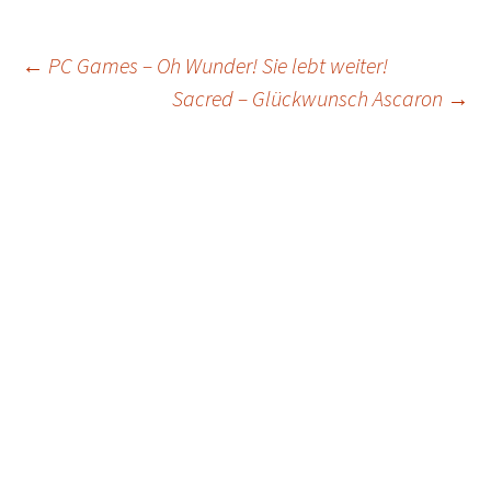
Post
←
PC Games – Oh Wunder! Sie lebt weiter!
Sacred – Glückwunsch Ascaron
→
navigation