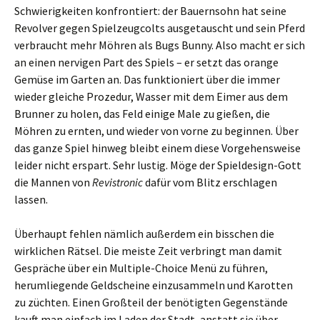
Schwierigkeiten konfrontiert: der Bauernsohn hat seine
Revolver gegen Spielzeugcolts ausgetauscht und sein Pferd
verbraucht mehr Möhren als Bugs Bunny. Also macht er sich
an einen nervigen Part des Spiels – er setzt das orange
Gemüse im Garten an. Das funktioniert über die immer
wieder gleiche Prozedur, Wasser mit dem Eimer aus dem
Brunner zu holen, das Feld einige Male zu gießen, die
Möhren zu ernten, und wieder von vorne zu beginnen. Über
das ganze Spiel hinweg bleibt einem diese Vorgehensweise
leider nicht erspart. Sehr lustig. Möge der Spieldesign-Gott
die Mannen von
Revistronic
dafür vom Blitz erschlagen
lassen.
Überhaupt fehlen nämlich außerdem ein bisschen die
wirklichen Rätsel. Die meiste Zeit verbringt man damit
Gespräche über ein Multiple-Choice Menü zu führen,
herumliegende Geldscheine einzusammeln und Karotten
zu züchten. Einen Großteil der benötigten Gegenstände
kauft man einfach im Laden der Stadt, anstatt sie über