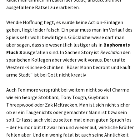
ausgefallene Rätsel zu erarbeiten.
Wer die Hoffnung hegt, es würde keine Action-Einlagen
geben, liegt leider falsch. Ein paar muss man im Verlauf des
Spiels sehr wohl bewältigen. Glücklicherweise darf man
aber sagen, dass sie wesentlich lustiger als in
Baphomets
Fluch 3
ausgefallen sind. In Sachen Story ist
Revolution
den
spanischen Kollegen aber wieder weit voraus. Der uralte
Western-Klichee-Schinken "Böser Mann bedroht und kauft
arme Stadt" ist bei Gott nicht kreativ.
Auch Fenimore versprüht bei weitem nicht so viel Charme
wie ein George Stobbard, Tony Tough, Guybrush
Threepwood oder Zak McKracken. Man ist sich nicht sicher
ob er ein Taugenichts oder gemachter Mann ist bzw. sein
soll. Er lässt auch viel zu selten mal einen guten Spruch los
– der Humor blitzt zwar hin und wieder auf, wirkliche Brüller
fehlen aber. Und ein wenig fatal ist auch seine Ähnlichkeit