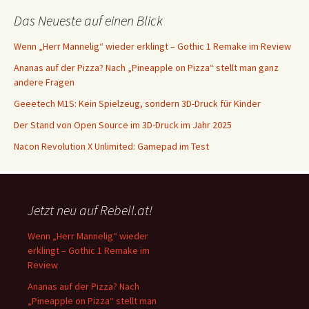
Das Neueste auf einen Blick
Wenn „Herr Mannelig“ wieder erklingt – Gothic 1 Remake im Review
Ananas auf der Pizza? Nach „Pineapple on Pizza“ stellt man ganz
andere Fragen
Geeetech M1S: Kein Spielzeug, sondern 3D-Druck für Kinder
Der Stand von Open Source im 3D-Druck im Jahr 2025
Nacon Revolution X Unlimited: Gamepad im Test
Jetzt neu auf Rebell.at!
Wenn „Herr Mannelig“ wieder
erklingt – Gothic 1 Remake im
Review
Ananas auf der Pizza? Nach
„Pineapple on Pizza“ stellt man