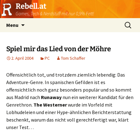
Rebell.at
Games, Tech & Nerdstuff mit nur 0,9% Fett!
Skip
Suchen
Menu
to
nach:
content
Spiel mir das Lied von der Möhre
2. April 2004
PC
Tom Schaffer
Offensichtlich tot, und trotzdem ziemlich lebendig: Das
Adventure-Genre. In spanischen Gefilden ist es
offensichtlich noch ganz besonders populär und so kommt
aus Madrid nach
Runaway
nun ein weiterer Kandidat für den
Genrethron.
The Westerner
wurde im Vorfeld mit
Lobhudeleien und einer Hype-ähnlichen Berichterstattung
beschenkt, warum das nicht voll gerechtfertigt war, klärt
unser Test…