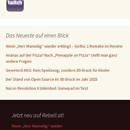
Das Neueste auf einen Blick
Wenn „Herr Mannelig“ wieder erklingt – Gothic 1 Remake im Review
Ananas auf der Pizza? Nach „Pineapple on Pizza“ stellt man ganz
andere Fragen
Geeetech M1S: Kein Spielzeug, sondern 3D-Druck für Kinder
Der Stand von Open Source im 3D-Druck im Jahr 2025
Nacon Revolution X Unlimited: Gamepad im Test
Jetzt neu auf Rebell.at!
Wenn „Herr Mannelig“ wieder