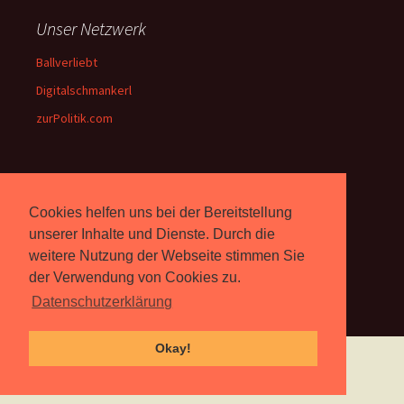
Unser Netzwerk
Ballverliebt
Digitalschmankerl
zurPolitik.com
Über Uns
Cookies helfen uns bei der Bereitstellung
Rebell.at
berichtet seit 2003
unserer Inhalte und Dienste. Durch die
unabhängig über Computer-
weitere Nutzung der Webseite stimmen Sie
und Videospiele. (
Impressum
)
der Verwendung von Cookies zu.
Datenschutzerklärung
Okay!
Proudly powered by WordPress