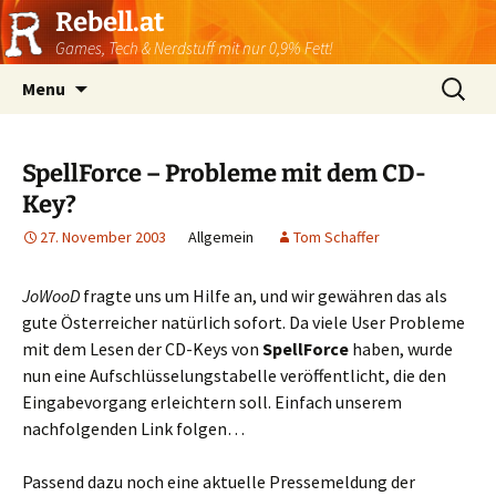
Rebell.at
Games, Tech & Nerdstuff mit nur 0,9% Fett!
Skip
Suchen
Menu
to
nach:
content
SpellForce – Probleme mit dem CD-
Key?
27. November 2003
Allgemein
Tom Schaffer
JoWooD
fragte uns um Hilfe an, und wir gewähren das als
gute Österreicher natürlich sofort. Da viele User Probleme
mit dem Lesen der CD-Keys von
SpellForce
haben, wurde
nun eine Aufschlüsselungstabelle veröffentlicht, die den
Eingabevorgang erleichtern soll. Einfach unserem
nachfolgenden Link folgen…
Passend dazu noch eine aktuelle Pressemeldung der