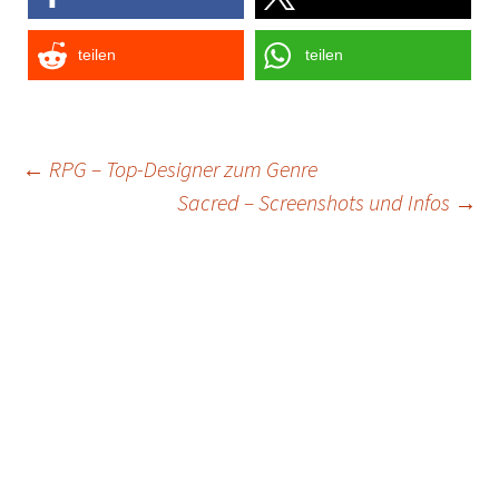
teilen
teilen
Post
←
RPG – Top-Designer zum Genre
Sacred – Screenshots und Infos
→
navigation