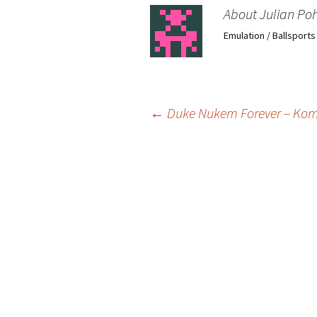
About Julian Poh
Emulation / Ballsport
Post
←
Duke Nukem Forever – Komm
navigation