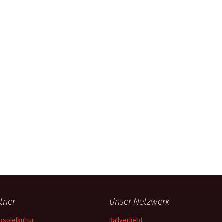
tner
Unser Netzwerk
ospielkultur
Ballverliebt