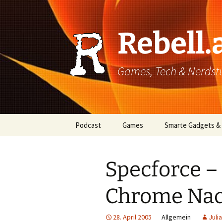
Rebell.
Games, Tech & Nerdstuf
Skip
Podcast
Games
Smarte Gadgets &
to
content
Super einfach: So hört
PC
man Podcasts!
Specforce 
Xbox
Chrome Nac
PlayStation
Mobile
28. April 2005
Allgemein
Juli