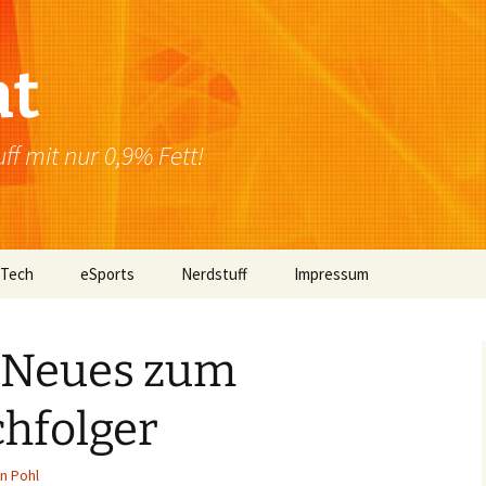
at
f mit nur 0,9% Fett!
 Tech
eSports
Nerdstuff
Impressum
Windows
Newsletter
Datenschutzerklärung
– Neues zum
Mac OS
hfolger
Linux
Browser
an Pohl