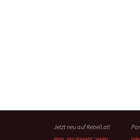
Jetzt neu auf Rebell.at!
Par
Wenn „Herr Mannelig“ wieder
Vide