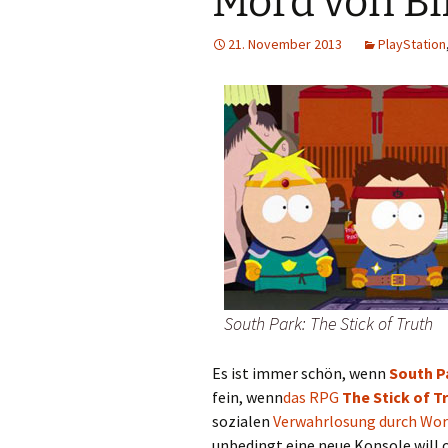
Mord von Bil
21. November 2013
PlayStation
South Park: The Stick of Truth
Es ist immer schön, wenn
South P
fein, wenn
das RPG
The Stick of T
sozialen
Verwahrlosung durch Worl
unbedingt eine neue Konsole will o