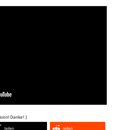
von! Danke! :)
teilen
teilen