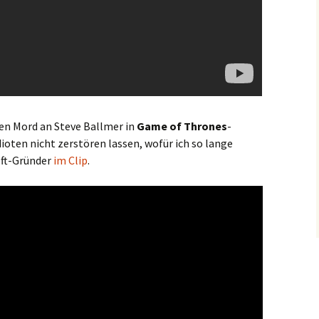
en Mord an Steve Ballmer in
Game of Thrones
-
dioten nicht zerstören lassen, wofür ich so lange
oft-Gründer
im Clip
.