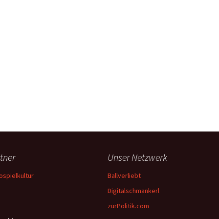
tner
Unser Netzwerk
ospielkultur
Ballverliebt
Digitalschmankerl
zurPolitik.com