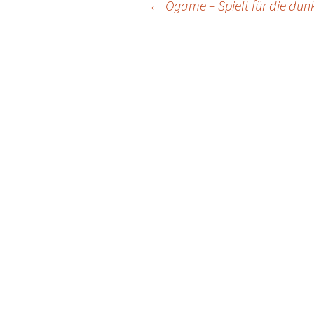
Post
←
Ogame – Spielt für die dunk
navigation