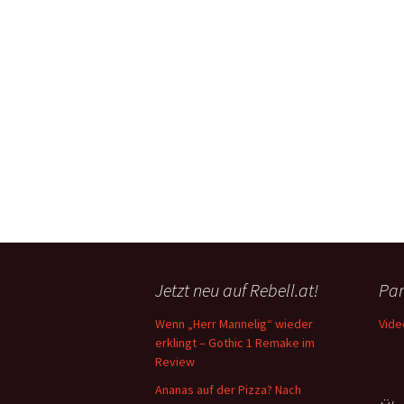
Jetzt neu auf Rebell.at!
Par
Wenn „Herr Mannelig“ wieder
Vide
erklingt – Gothic 1 Remake im
Review
Ananas auf der Pizza? Nach